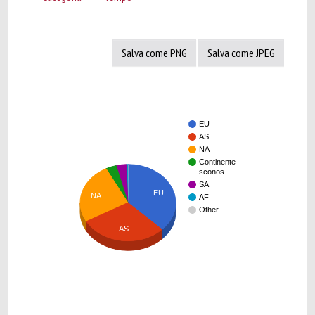
Salva come PNG
Salva come JPEG
EU
AS
NA
Continente
sconos…
SA
EU
NA
AF
Other
AS