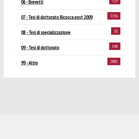
329
06 - Brevetti
3156
07 - Tesi di dottorato Bicocca post 2009
16
08 - Tesi di specializzazione
148
09 - Tesi di dottorato
2881
99 - Altro
Powered by
IRIS
-
about IRIS
-
Utilizzo dei
cookie
-
Privacy
Copyright © 2026