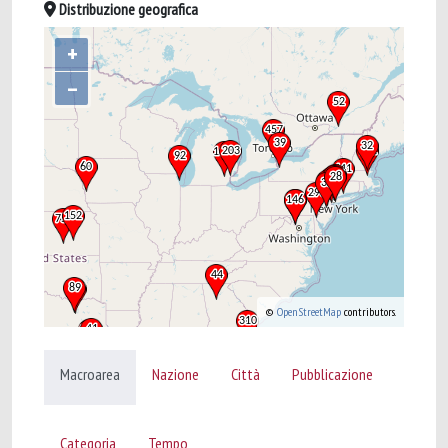
Distribuzione geografica
+
–
©
OpenStreetMap
contributors.
Macroarea
Nazione
Città
Pubblicazione
Categoria
Tempo