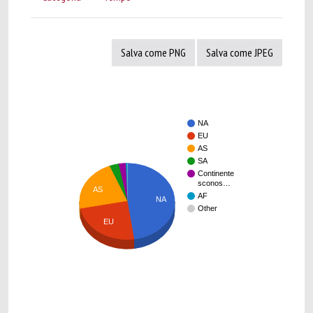
Salva come PNG
Salva come JPEG
NA
EU
AS
SA
Continente
sconos…
AS
AF
NA
Other
EU