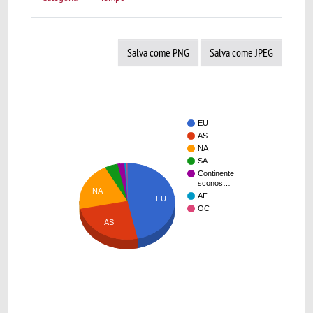
Salva come PNG
Salva come JPEG
EU
AS
NA
SA
Continente
sconos…
NA
AF
EU
OC
AS