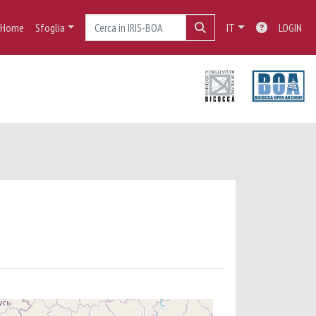
Home
Sfoglia
IT
LOGIN