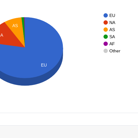
EU
NA
AS
AS
NA
SA
AF
Other
EU