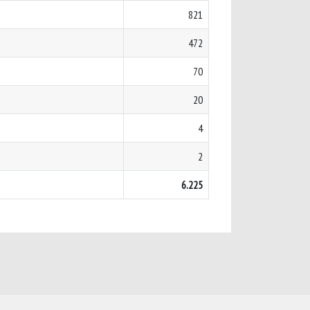
821
472
70
20
4
2
6.225