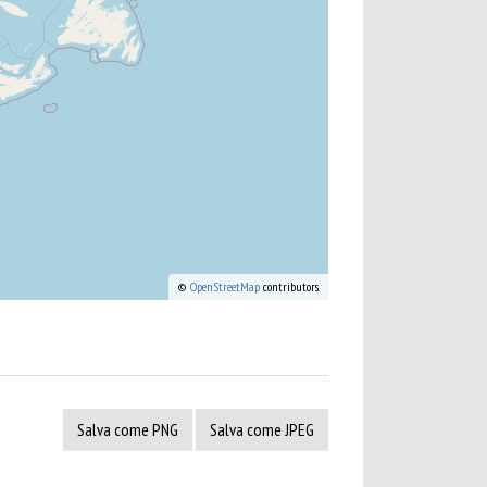
©
OpenStreetMap
contributors.
Salva come PNG
Salva come JPEG