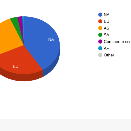
NA
EU
AS
SA
NA
Continente sc
AF
Other
EU