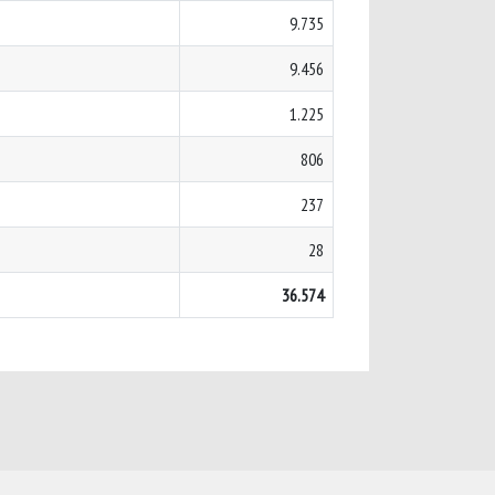
9.735
9.456
1.225
806
237
28
36.574