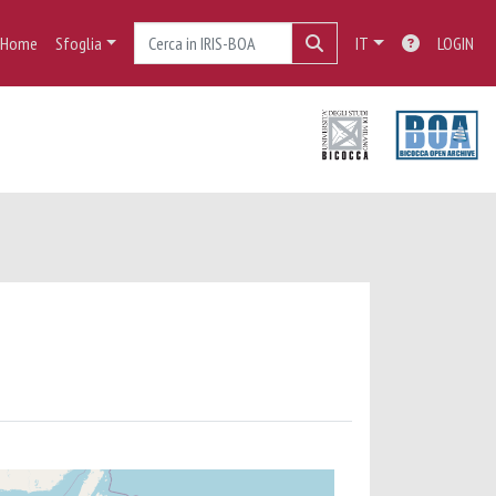
Home
Sfoglia
IT
LOGIN