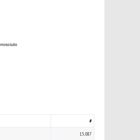
onosciuto
#
15.087