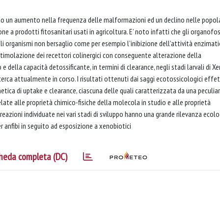
tto un aumento nella frequenza delle malformazioni ed un declino nelle popol
zione a prodotti fitosanitari usati in agricoltura. E’ noto infatti che gli organofos
egli organismi non bersaglio come per esempio l’inibizione dell’attività enzimati
stimolazione dei recettori colinergici con conseguente alterazione della
della capacità detossificante, in termini di clearance, negli stadi larvali di X
icerca attualmente in corso. I risultati ottenuti dai saggi ecotossicologici effe
netica di uptake e clearance, ciascuna delle quali caratterizzata da una peculia
late alle proprietà chimico-fisiche della molecola in studio e alle proprietà
reazioni individuate nei vari stadi di sviluppo hanno una grande rilevanza ecolo
r anfibi in seguito ad esposizione a xenobiotici
heda completa (DC)