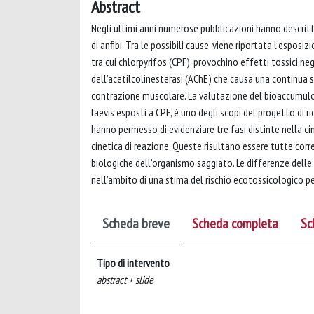
Abstract
Negli ultimi anni numerose pubblicazioni hanno descri
di anfibi. Tra le possibili cause, viene riportata l’esposi
tra cui chlorpyrifos (CPF), provochino effetti tossici n
dell’acetilcolinesterasi (AChE) che causa una continua 
contrazione muscolare. La valutazione del bioaccumulo e 
laevis esposti a CPF, è uno degli scopi del progetto di r
hanno permesso di evidenziare tre fasi distinte nella ci
cinetica di reazione. Queste risultano essere tutte corre
biologiche dell’organismo saggiato. Le differenze delle 
nell’ambito di una stima del rischio ecotossicologico pe
Scheda breve
Scheda completa
Sc
Tipo di intervento
abstract + slide