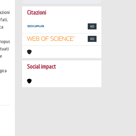
Citazioni
azioni
fati,
ca
ND
ND
enopus
ttuati
re
Social impact
gica