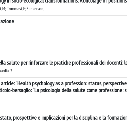
gy in socio-ecological transformations: A bricolage of position
rli, M; Tommasi, F; Sanserson,
zazione
lla salute per rinforzare le pratiche professionali dei docenti:
ardia, 2
article: “Health psychology as a profession: status, perspective
articolo-bersaglio: “La psicologia della salute come professione: 
stato, prospettive e implicazioni per la disciplina e la formazio