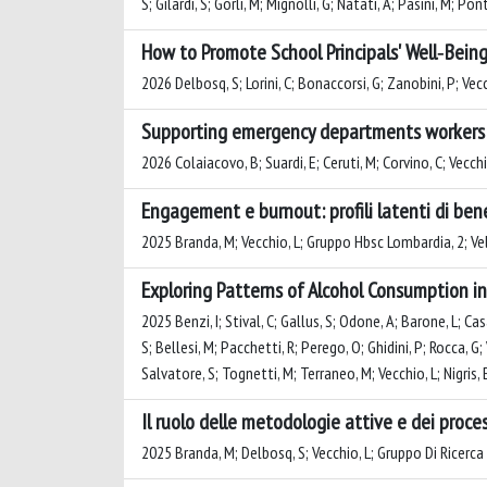
S; Gilardi, S; Gorli, M; Mignolli, G; Natati, A; Pasini, M; P
How to Promote School Principals' Well‐Bein
2026 Delbosq, S; Lorini, C; Bonaccorsi, G; Zanobini, P; Vec
Supporting emergency departments workers we
2026 Colaiacovo, B; Suardi, E; Ceruti, M; Corvino, C; Vecchio
Engagement e burnout: profili latenti di be
2025 Branda, M; Vecchio, L; Gruppo Hbsc Lombardia, 2; Ve
Exploring Patterns of Alcohol Consumption i
2025 Benzi, I; Stival, C; Gallus, S; Odone, A; Barone, L; Cas
S; Bellesi, M; Pacchetti, R; Perego, O; Ghidini, P; Rocca, G
Salvatore, S; Tognetti, M; Terraneo, M; Vecchio, L; Nigris, E
Il ruolo delle metodologie attive e dei proces
2025 Branda, M; Delbosq, S; Vecchio, L; Gruppo Di Ricerca 