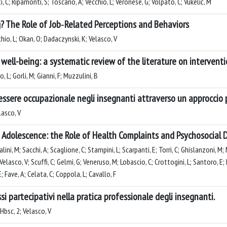
onti, C; Ripamonti, S; Toscano, A; Vecchio, L; Veronese, G; Volpato, C; Vukelić, M
g? The Role of Job‐Related Perceptions and Behaviors
chio, L; Okan, O; Dadaczynski, K; Velasco, V
ll-being: a systematic review of the literature on interventi
, L; Gorli, M; Gianni, F; Muzzulini, B
nessere occupazionale negli insegnanti attraverso un approccio
lasco, V
n Adolescence: the Role of Health Complaints and Psychosocial 
alini, M; Sacchi, A; Scaglione, C; Stampini, L; Scarpanti, E; Torri, C; Ghislanzoni, M;
; Velasco, V; Scuffi, C; Gelmi, G; Veneruso, M; Lobascio, C; Crottogini, L; Santoro, E
; Fave, A; Celata, C; Coppola, L; Cavallo, F
si partecipativi nella pratica professionale degli insegnanti.
Hbsc, 2; Velasco, V