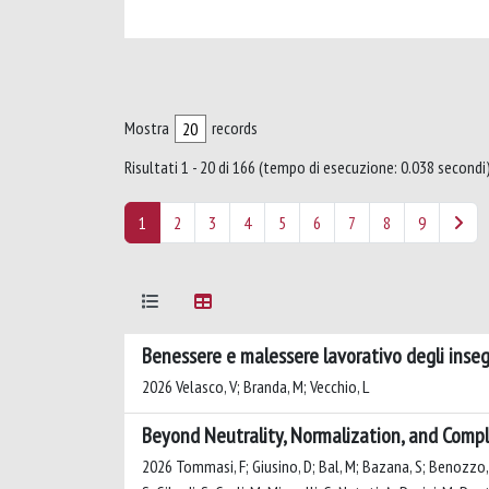
Mostra
records
Risultati 1 - 20 di 166 (tempo di esecuzione: 0.038 secondi)
1
2
3
4
5
6
7
8
9
Benessere e malessere lavorativo degli inse
2026 Velasco, V; Branda, M; Vecchio, L
Beyond Neutrality, Normalization, and Compli
2026 Tommasi, F; Giusino, D; Bal, M; Bazana, S; Benozzo, A