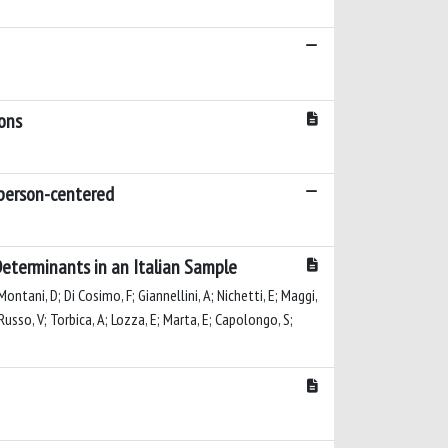
ons
 person-centered
Determinants in an Italian Sample
 Montani, D; Di Cosimo, F; Giannellini, A; Nichetti, E; Maggi,
; Russo, V; Torbica, A; Lozza, E; Marta, E; Capolongo, S;