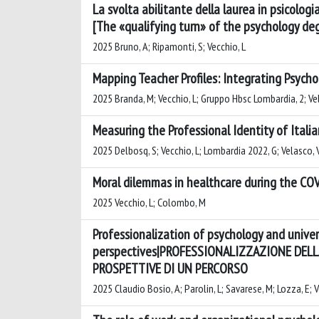
La svolta abilitante della laurea in psicologia
[The «qualifying turn» of the psychology degr
2025 Bruno, A; Ripamonti, S; Vecchio, L
Mapping Teacher Profiles: Integrating Psycho
2025 Branda, M; Vecchio, L; Gruppo Hbsc Lombardia, 2; Ve
Measuring the Professional Identity of Ital
2025 Delbosq, S; Vecchio, L; Lombardia 2022, G; Velasco, 
Moral dilemmas in healthcare during the CO
2025 Vecchio, L; Colombo, M
Professionalization of psychology and univers
perspectives|PROFESSIONALIZZAZIONE DELL
PROSPETTIVE DI UN PERCORSO
2025 Claudio Bosio, A; Parolin, L; Savarese, M; Lozza, E; V