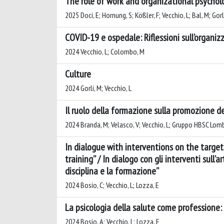
The role of work and organizational psycholo
2025 Doci, E; Hornung, S; Kößler, F; Vecchio, L; Bal, M; Go
COVID-19 e ospedale: Riflessioni sull’organiz
2024 Vecchio, L; Colombo, M
Culture
2024 Gorli, M; Vecchio, L
Il ruolo della formazione sulla promozione de
2024 Branda, M; Velasco, V; Vecchio, L; Gruppo HBSC Lomb
In dialogue with interventions on the target 
training” / In dialogo con gli interventi sull’
disciplina e la formazione”
2024 Bosio, C; Vecchio, L; Lozza, E
La psicologia della salute come professione: 
2024 Bosio, A; Vecchio, L; Lozza, E