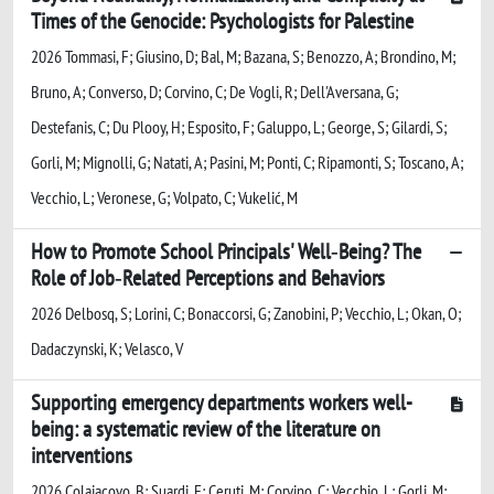
Times of the Genocide: Psychologists for Palestine
2026 Tommasi, F; Giusino, D; Bal, M; Bazana, S; Benozzo, A; Brondino, M;
Bruno, A; Converso, D; Corvino, C; De Vogli, R; Dell'Aversana, G;
Destefanis, C; Du Plooy, H; Esposito, F; Galuppo, L; George, S; Gilardi, S;
Gorli, M; Mignolli, G; Natati, A; Pasini, M; Ponti, C; Ripamonti, S; Toscano, A;
Vecchio, L; Veronese, G; Volpato, C; Vukelić, M
How to Promote School Principals' Well‐Being? The
Role of Job‐Related Perceptions and Behaviors
2026 Delbosq, S; Lorini, C; Bonaccorsi, G; Zanobini, P; Vecchio, L; Okan, O;
Dadaczynski, K; Velasco, V
Supporting emergency departments workers well-
being: a systematic review of the literature on
interventions
2026 Colaiacovo, B; Suardi, E; Ceruti, M; Corvino, C; Vecchio, L; Gorli, M;