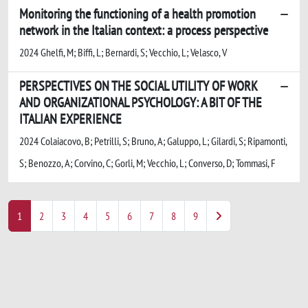
Monitoring the functioning of a health promotion
network in the Italian context: a process perspective
2024 Ghelfi, M; Biffi, L; Bernardi, S; Vecchio, L; Velasco, V
PERSPECTIVES ON THE SOCIAL UTILITY OF WORK
AND ORGANIZATIONAL PSYCHOLOGY: A BIT OF THE
ITALIAN EXPERIENCE
2024 Colaiacovo, B; Petrilli, S; Bruno, A; Galuppo, L; Gilardi, S; Ripamonti,
S; Benozzo, A; Corvino, C; Gorli, M; Vecchio, L; Converso, D; Tommasi, F
1
2
3
4
5
6
7
8
9