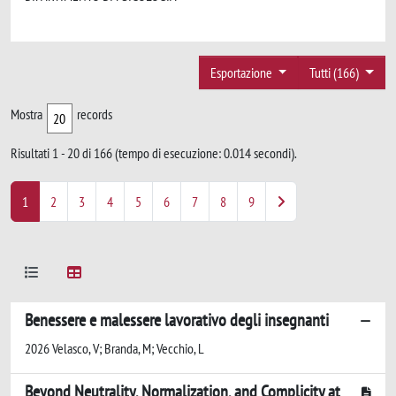
Esportazione
Tutti (166)
Mostra
records
Risultati 1 - 20 di 166 (tempo di esecuzione: 0.014 secondi).
1
2
3
4
5
6
7
8
9
Benessere e malessere lavorativo degli insegnanti
2026 Velasco, V; Branda, M; Vecchio, L
Beyond Neutrality, Normalization, and Complicity at