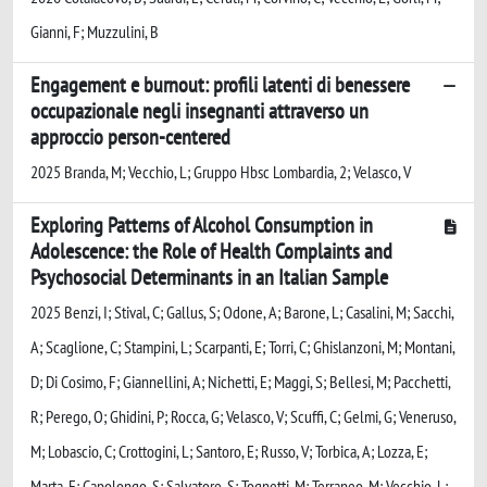
Gianni, F; Muzzulini, B
Engagement e burnout: profili latenti di benessere
occupazionale negli insegnanti attraverso un
approccio person-centered
2025 Branda, M; Vecchio, L; Gruppo Hbsc Lombardia, 2; Velasco, V
Exploring Patterns of Alcohol Consumption in
Adolescence: the Role of Health Complaints and
Psychosocial Determinants in an Italian Sample
2025 Benzi, I; Stival, C; Gallus, S; Odone, A; Barone, L; Casalini, M; Sacchi,
A; Scaglione, C; Stampini, L; Scarpanti, E; Torri, C; Ghislanzoni, M; Montani,
D; Di Cosimo, F; Giannellini, A; Nichetti, E; Maggi, S; Bellesi, M; Pacchetti,
R; Perego, O; Ghidini, P; Rocca, G; Velasco, V; Scuffi, C; Gelmi, G; Veneruso,
M; Lobascio, C; Crottogini, L; Santoro, E; Russo, V; Torbica, A; Lozza, E;
Marta, E; Capolongo, S; Salvatore, S; Tognetti, M; Terraneo, M; Vecchio, L;