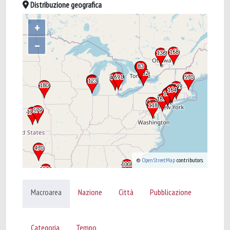
Distribuzione geografica
+
–
©
OpenStreetMap
contributors.
Macroarea
Nazione
Città
Pubblicazione
Categoria
Tempo