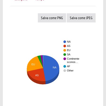
Salva come PNG
Salva come JPEG
NA
AS
EU
SA
Continente
sconos…
EU
AF
NA
Other
AS