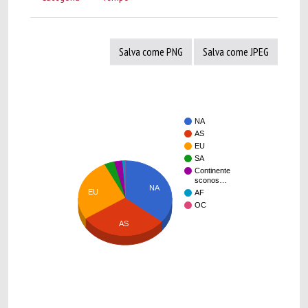
Salva come PNG
Salva come JPEG
NA
AS
EU
SA
Continente
sconos…
NA
EU
AF
OC
AS