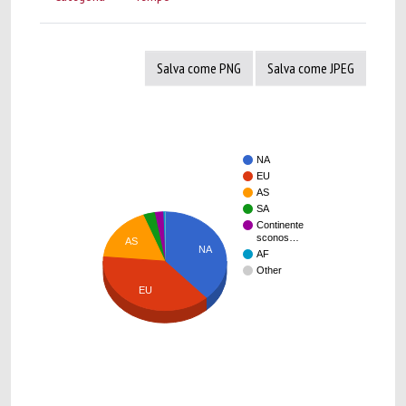
Salva come PNG
Salva come JPEG
NA
EU
AS
SA
Continente
sconos…
AS
NA
AF
Other
EU