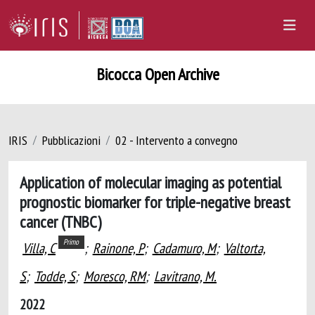
Bicocca Open Archive
IRIS
Pubblicazioni
02 - Intervento a convegno
Application of molecular imaging as potential
prognostic biomarker for triple-negative breast
cancer (TNBC)
Primo
Villa, C
;
Rainone, P
;
Cadamuro, M
;
Valtorta,
S
;
Todde, S
;
Moresco, RM
;
Lavitrano, M.
2022