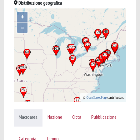
Distribuzione geografica
+
–
©
OpenStreetMap
contributors.
Macroarea
Nazione
Città
Pubblicazione
Categoria
Tempo