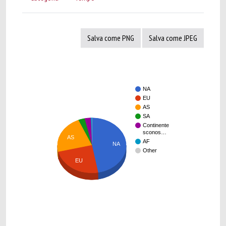
Salva come PNG
Salva come JPEG
NA
EU
AS
SA
Continente
sconos…
AS
AF
NA
Other
EU