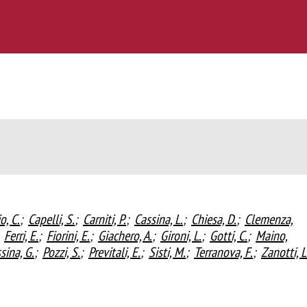
o, C.
;
Capelli, S.
;
Carniti, P.
;
Cassina, L.
;
Chiesa, D.
;
Clemenza,
Ferri, E.
;
Fiorini, E.
;
Giachero, A.
;
Gironi, L.
;
Gotti, C.
;
Maino,
sina, G.
;
Pozzi, S.
;
Previtali, E.
;
Sisti, M.
;
Terranova, F.
;
Zanotti, L