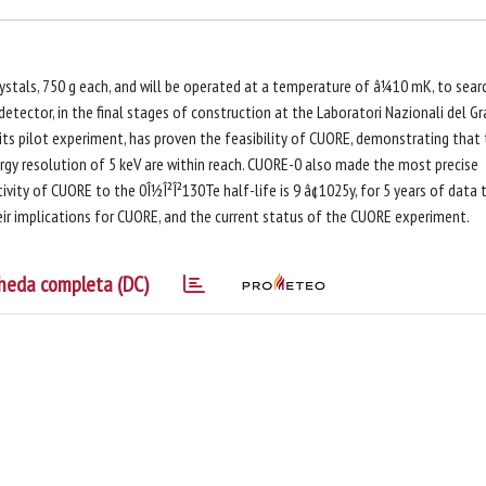
stals, 750 g each, and will be operated at a temperature of â¼10 mK, to sear
etector, in the final stages of construction at the Laboratori Nazionali del Gr
0, its pilot experiment, has proven the feasibility of CUORE, demonstrating that
gy resolution of 5 keV are within reach. CUORE-0 also made the most precise
ity of CUORE to the 0Î½Î²Î²130Te half-life is 9 â¢1025y, for 5 years of data t
eir implications for CUORE, and the current status of the CUORE experiment.
heda completa (DC)