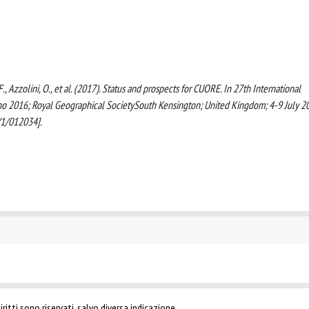
 F., Azzolini, O., et al. (2017). Status and prospects for CUORE. In 27th International
no 2016; Royal Geographical SocietySouth Kensington; United Kingdom; 4-9 July 2
/1/012034].
ritti sono riservati, salvo diversa indicazione.