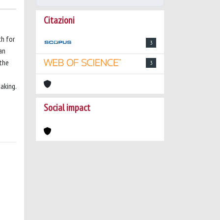
Citazioni
ch for
3
an
 the
3
aking.
Social impact