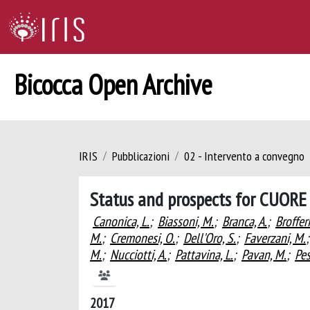
Bicocca Open Archive
IRIS
Pubblicazioni
02 - Intervento a convegno
Status and prospects for CUORE
Canonica, L.
;
Biassoni, M.
;
Branca, A.
;
Brofferi
M.
;
Cremonesi, O.
;
Dell'Oro, S.
;
Faverzani, M.
;
M.
;
Nucciotti, A.
;
Pattavina, L.
;
Pavan, M.
;
Pes
2017