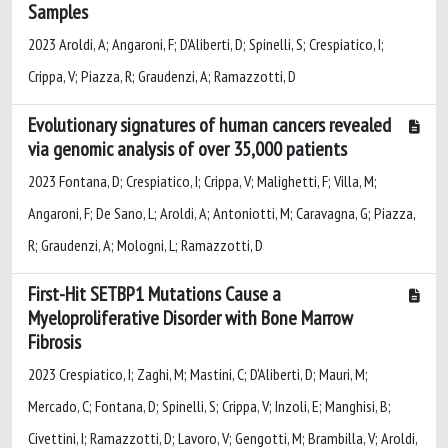
Samples
2023 Aroldi, A; Angaroni, F; D’Aliberti, D; Spinelli, S; Crespiatico, I;
Crippa, V; Piazza, R; Graudenzi, A; Ramazzotti, D
Evolutionary signatures of human cancers revealed
via genomic analysis of over 35,000 patients
2023 Fontana, D; Crespiatico, I; Crippa, V; Malighetti, F; Villa, M;
Angaroni, F; De Sano, L; Aroldi, A; Antoniotti, M; Caravagna, G; Piazza,
R; Graudenzi, A; Mologni, L; Ramazzotti, D
First-Hit SETBP1 Mutations Cause a
Myeloproliferative Disorder with Bone Marrow
Fibrosis
2023 Crespiatico, I; Zaghi, M; Mastini, C; D'Aliberti, D; Mauri, M;
Mercado, C; Fontana, D; Spinelli, S; Crippa, V; Inzoli, E; Manghisi, B;
Civettini, I; Ramazzotti, D; Lavoro, V; Gengotti, M; Brambilla, V; Aroldi,