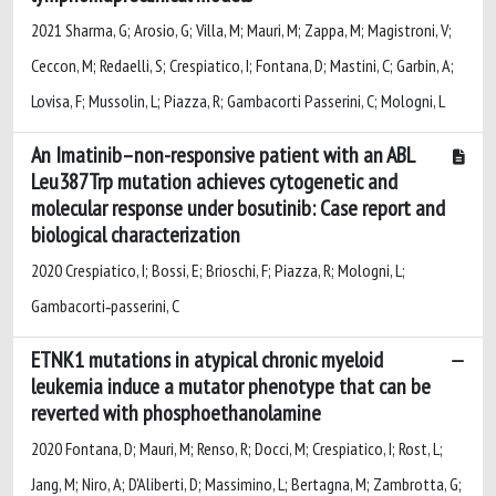
2021 Sharma, G; Arosio, G; Villa, M; Mauri, M; Zappa, M; Magistroni, V;
Ceccon, M; Redaelli, S; Crespiatico, I; Fontana, D; Mastini, C; Garbin, A;
Lovisa, F; Mussolin, L; Piazza, R; Gambacorti Passerini, C; Mologni, L
An Imatinib–non-responsive patient with an ABL
Leu387Trp mutation achieves cytogenetic and
molecular response under bosutinib: Case report and
biological characterization
2020 Crespiatico, I; Bossi, E; Brioschi, F; Piazza, R; Mologni, L;
Gambacorti‐passerini, C
ETNK1 mutations in atypical chronic myeloid
leukemia induce a mutator phenotype that can be
reverted with phosphoethanolamine
2020 Fontana, D; Mauri, M; Renso, R; Docci, M; Crespiatico, I; Rost, L;
Jang, M; Niro, A; D'Aliberti, D; Massimino, L; Bertagna, M; Zambrotta, G;