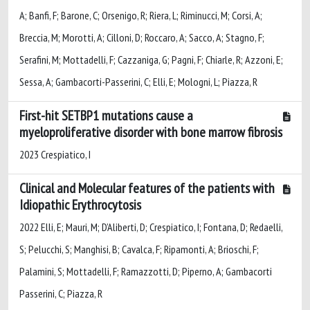
A; Banfi, F; Barone, C; Orsenigo, R; Riera, L; Riminucci, M; Corsi, A;
Breccia, M; Morotti, A; Cilloni, D; Roccaro, A; Sacco, A; Stagno, F;
Serafini, M; Mottadelli, F; Cazzaniga, G; Pagni, F; Chiarle, R; Azzoni, E;
Sessa, A; Gambacorti-Passerini, C; Elli, E; Mologni, L; Piazza, R
First-hit SETBP1 mutations cause a
myeloproliferative disorder with bone marrow fibrosis
2023 Crespiatico, I
Clinical and Molecular features of the patients with
Idiopathic Erythrocytosis
2022 Elli, E; Mauri, M; D’Aliberti, D; Crespiatico, I; Fontana, D; Redaelli,
S; Pelucchi, S; Manghisi, B; Cavalca, F; Ripamonti, A; Brioschi, F;
Palamini, S; Mottadelli, F; Ramazzotti, D; Piperno, A; Gambacorti
Passerini, C; Piazza, R