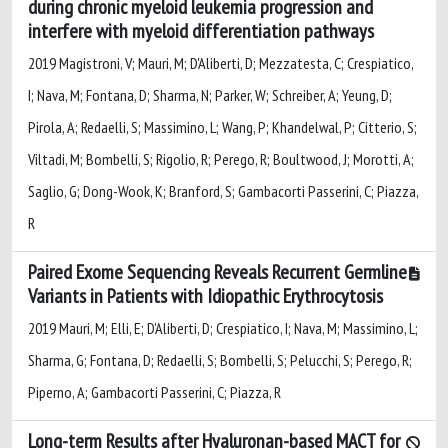
during chronic myeloid leukemia progression and
interfere with myeloid differentiation pathways
2019 Magistroni, V; Mauri, M; D'Aliberti, D; Mezzatesta, C; Crespiatico,
I; Nava, M; Fontana, D; Sharma, N; Parker, W; Schreiber, A; Yeung, D;
Pirola, A; Redaelli, S; Massimino, L; Wang, P; Khandelwal, P; Citterio, S;
Viltadi, M; Bombelli, S; Rigolio, R; Perego, R; Boultwood, J; Morotti, A;
Saglio, G; Dong-Wook, K; Branford, S; Gambacorti Passerini, C; Piazza,
R
Paired Exome Sequencing Reveals Recurrent Germline
Variants in Patients with Idiopathic Erythrocytosis
2019 Mauri, M; Elli, E; D'Aliberti, D; Crespiatico, I; Nava, M; Massimino, L;
Sharma, G; Fontana, D; Redaelli, S; Bombelli, S; Pelucchi, S; Perego, R;
Piperno, A; Gambacorti Passerini, C; Piazza, R
Long-term Results after Hyaluronan-based MACT for