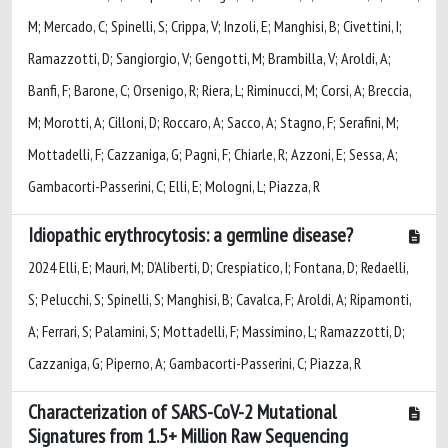
M; Mercado, C; Spinelli, S; Crippa, V; Inzoli, E; Manghisi, B; Civettini, I;
Ramazzotti, D; Sangiorgio, V; Gengotti, M; Brambilla, V; Aroldi, A;
Banfi, F; Barone, C; Orsenigo, R; Riera, L; Riminucci, M; Corsi, A; Breccia,
M; Morotti, A; Cilloni, D; Roccaro, A; Sacco, A; Stagno, F; Serafini, M;
Mottadelli, F; Cazzaniga, G; Pagni, F; Chiarle, R; Azzoni, E; Sessa, A;
Gambacorti-Passerini, C; Elli, E; Mologni, L; Piazza, R
Idiopathic erythrocytosis: a germline disease?
2024 Elli, E; Mauri, M; D’Aliberti, D; Crespiatico, I; Fontana, D; Redaelli,
S; Pelucchi, S; Spinelli, S; Manghisi, B; Cavalca, F; Aroldi, A; Ripamonti,
A; Ferrari, S; Palamini, S; Mottadelli, F; Massimino, L; Ramazzotti, D;
Cazzaniga, G; Piperno, A; Gambacorti-Passerini, C; Piazza, R
Characterization of SARS-CoV-2 Mutational
Signatures from 1.5+ Million Raw Sequencing