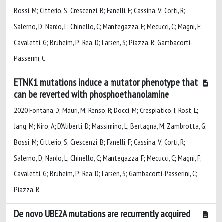
Bossi, M; Citterio, S; Crescenzi, B; Fanelli, F; Cassina, V; Corti, R;
Salerno, D; Nardo, L; Chinello, C; Mantegazza, F; Mecucci, C; Magni, F;
Cavaletti, G; Bruheim, P; Rea, D; Larsen, S; Piazza, R; Gambacorti-
Passerini, C
ETNK1 mutations induce a mutator phenotype that
can be reverted with phosphoethanolamine
2020 Fontana, D; Mauri, M; Renso, R; Docci, M; Crespiatico, I; Rost, L;
Jang, M; Niro, A; D'Aliberti, D; Massimino, L; Bertagna, M; Zambrotta, G;
Bossi, M; Citterio, S; Crescenzi, B; Fanelli, F; Cassina, V; Corti, R;
Salerno, D; Nardo, L; Chinello, C; Mantegazza, F; Mecucci, C; Magni, F;
Cavaletti, G; Bruheim, P; Rea, D; Larsen, S; Gambacorti-Passerini, C;
Piazza, R
De novo UBE2A mutations are recurrently acquired