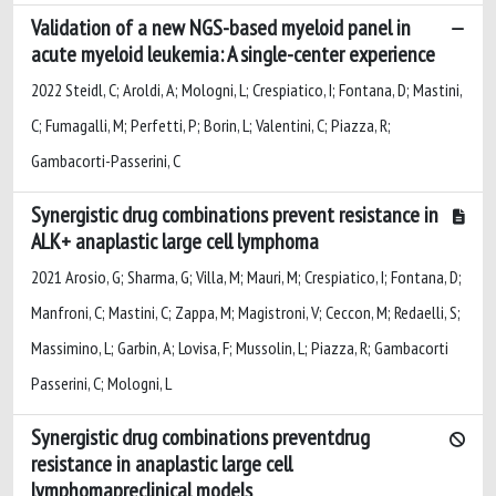
Validation of a new NGS-based myeloid panel in
acute myeloid leukemia: A single-center experience
2022 Steidl, C; Aroldi, A; Mologni, L; Crespiatico, I; Fontana, D; Mastini,
C; Fumagalli, M; Perfetti, P; Borin, L; Valentini, C; Piazza, R;
Gambacorti-Passerini, C
Synergistic drug combinations prevent resistance in
ALK+ anaplastic large cell lymphoma
2021 Arosio, G; Sharma, G; Villa, M; Mauri, M; Crespiatico, I; Fontana, D;
Manfroni, C; Mastini, C; Zappa, M; Magistroni, V; Ceccon, M; Redaelli, S;
Massimino, L; Garbin, A; Lovisa, F; Mussolin, L; Piazza, R; Gambacorti
Passerini, C; Mologni, L
Synergistic drug combinations preventdrug
resistance in anaplastic large cell
lymphomapreclinical models