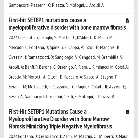
Gambacorti-Passerini, C; Piazza, R; Mologni, L; Aroldi, A
First-hit SETBP1 mutations cause a
myeloproliferative disorder with bone marrow fibrosis
2024 Crespiatico, I; Zaghi, M; Mastini, C; D'Aliberti, D; Mauri, M;
Mercado, C; Fontana, D; Spinelli, S; Crippa, V; Inzoli, E; Manghisi, B;
Civettini, I; Ramazzotti, D; Sangiorgio, V; Gengotti, M; Brambilla, V;
Aroldi, A; Banfi, F; Barone, C; Orsenigo, R; Riera, L; Riminucci, M; Corsi, A;
Breccia, M; Morotti, A; Cilloni, D; Roccaro, A; Sacco, A; Stagno, F;
Serafini, M; Mottadelli, F; Cazzaniga, G; Pagni, F; Chiarle, R; Azzoni, E;
Sessa, A; Gambacorti Passerini, C; Elli, E; Mologni, L; Piazza, R
First-Hit SETBP1 Mutations Cause a
Myeloproliferative Disorder with Bone Marrow
Fibrosis Mimicking Triple Negative Myelofibrosis
2024 Fontana, D; Crespiatico, I; Zaghi, M; Mastini, C; D’Aliberti, D; Mauri,