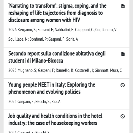
‘Narrating to transform’: stigma, coping, and the
reshaping of life trajectories from diagnosis to
disclosure among women with HIV
2026 Bergamo, S; Ferrami, F; Sabbatini, F; Giupponi, G; Cogliandro, V;
Squillace, N; Bonfanti, P; Gaspani, F; Soria, A
Secondo report sulla condizione abitativa degli
studenti di Milano-Bicocca
2025 Mugnano, S; Gaspani, F; Ramello, R; Costarelli, I; Giannotti Mura, C
Young people NEET in Italy: Exploring the
phenomenon and evolving policies
2025 Gaspani, F; Recchi, S; Rio, A
Job quality and health conditions in the hotel
industry: the case of housekeeping workers
2024 Gaspani, F; Recchi, S