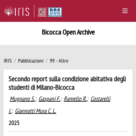
Bicocca Open Archive
IRIS
Pubblicazioni
99 - Altro
Secondo report sulla condizione abitativa degli
studenti di Milano-Bicocca
Mugnano S.
;
Gaspani F.
;
Ramello R.
;
Costarelli
I.
;
Giannotti Mura C. L.
2025