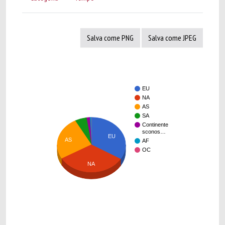
Salva come PNG
Salva come JPEG
EU
NA
AS
SA
Continente
sconos…
EU
AS
AF
OC
NA