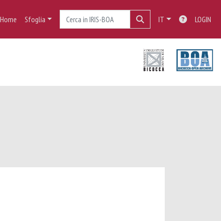
Home
Sfoglia
IT
LOGIN