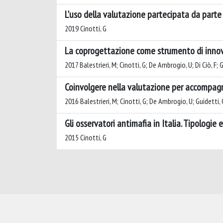
L'uso della valutazione partecipata da parte 
2019 Cinotti, G
La coprogettazione come strumento di innova
2017 Balestrieri, M; Cinotti, G; De Ambrogio, U; Di Ciò, F; G
Coinvolgere nella valutazione per accompagna
2016 Balestrieri, M; Cinotti, G; De Ambrogio, U; Guidetti, 
Gli osservatori antimafia in Italia. Tipologie
2015 Cinotti, G
Powered by
IRIS
-
about IRIS
-
Utilizzo dei cookie
-
Privacy