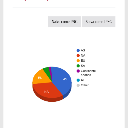
Salva come PNG
Salva come JPEG
AS
NA
EU
SA
Continente
sconos…
EU
AS
AF
Other
NA