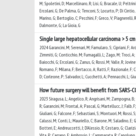
M; Spoletini, D; Marcellinaro, R; Lisi, G; Bracale, U; Peltrin
Ercolani, G; De Palma, G; Tenconi, S; Locurto, P; Di Cintio, A
Marino, G; Bertoglio, C; Pecchini, F; Greco, V; Piagnerelli,
Dalmonte, G; La Gioia, G
Single large hepatocellular carcinoma > 5 cm
2024 Garancini, M; Serenari, M; Famularo, S; Cipriani, F; Ard
Zimmiti, G; Conticchio, M; Fumagalli, L; Zago, M; Troci, A; S
Baiocchi, G; Ercolani, G; Zanus, G; Rossi, M; Valle, R; Jovine
Romano, F; Milana, F; Bertacco, A; Ratti, F; Razionale, F; Ci
D; Corleone, P; Salvador, L; Cucchetti, A; Pennacchi, L; Gi
How future surgery will benefit from SARS-C
2023 Siragusa, L; Angelico, R; Angrisani, M; Zampogna, B;
R; Garancini, M; Frontal, A; Pascal, G; Martellucc, J; Falb, F
Giuliani, G; Falcone, F; Sebastiani, S; Montuori, M; Rossi, S; 
Calussi, M; Conti, L; Mauriello, C; Barone, M; Saladino, E; Gi
Botteri, E; Andreuccetti, J; D'Alessio, R; Cestaro, G; Clariz
Vita, P; Carrano, F; Ambrosio, L; Cammarata, R; Capolupo, G;