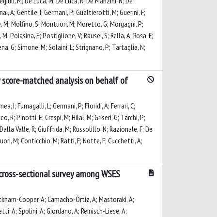
egiuli, M; De Luca, M; De Luca, R; De Manzini, N; De
ai, A; Gentile, I; Germani, P; Gualtierotti, M; Guerini, F;
ne, M; Molfino, S; Montuori, M; Moretto, G; Morgagni, P;
 M; Poiasina, E; Postiglione, V; Rausei, S; Rella, A; Rosa, F;
Sena, G; Simone, M; Solaini, L; Strignano, P; Tartaglia, N;
 score-matched analysis on behalf of
a, I; Fumagalli, L; Germani, P; Floridi, A; Ferrari, C;
 R; Pinotti, E; Crespi, M; Hilal, M; Griseri, G; Tarchi, P;
 Dalla Valle, R; Giuffrida, M; Russolillo, N; Razionale, F; De
ori, M; Conticchio, M; Ratti, F; Notte, F; Cucchetti, A;
 cross-sectional survey among WSES
; Peckham-Cooper, A; Camacho-Ortiz, A; Mastoraki, A;
i, A; Spolini, A; Giordano, A; Reinisch-Liese, A;