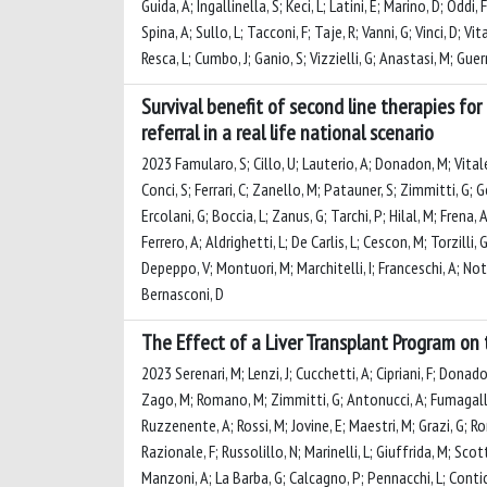
Guida, A; Ingallinella, S; Keci, L; Latini, E; Marino, D; Oddi
Spina, A; Sullo, L; Tacconi, F; Taje, R; Vanni, G; Vinci, D; V
Resca, L; Cumbo, J; Ganio, S; Vizzielli, G; Anastasi, M; Guer
Survival benefit of second line therapies f
referral in a real life national scenario
2023 Famularo, S; Cillo, U; Lauterio, A; Donadon, M; Vitale, A
Conci, S; Ferrari, C; Zanello, M; Patauner, S; Zimmitti, G; G
Ercolani, G; Boccia, L; Zanus, G; Tarchi, P; Hilal, M; Frena, 
Ferrero, A; Aldrighetti, L; De Carlis, L; Cescon, M; Torzilli, G
Depeppo, V; Montuori, M; Marchitelli, I; Franceschi, A; No
Bernasconi, D
The Effect of a Liver Transplant Program on
2023 Serenari, M; Lenzi, J; Cucchetti, A; Cipriani, F; Donadon,
Zago, M; Romano, M; Zimmitti, G; Antonucci, A; Fumagalli, L; 
Ruzzenente, A; Rossi, M; Jovine, E; Maestri, M; Grazi, G; Rom
Razionale, F; Russolillo, N; Marinelli, L; Giuffrida, M; Sco
Manzoni, A; La Barba, G; Calcagno, P; Pennacchi, L; Conti