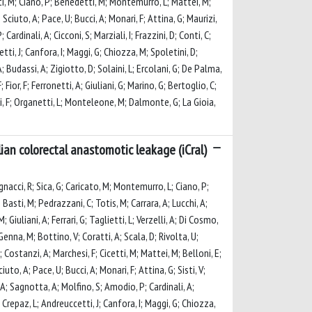
etti, M; Ciano, P; Benedetti, M; Montemurro, L; Mattei, M;
 Sciuto, A; Pace, U; Bucci, A; Monari, F; Attina, G; Maurizi,
Cardinali, A; Cicconi, S; Marziali, I; Frazzini, D; Conti, C;
ti, J; Canfora, I; Maggi, G; Chiozza, M; Spoletini, D;
A; Budassi, A; Zigiotto, D; Solaini, L; Ercolani, G; De Palma,
 Fior, F; Ferronetti, A; Giuliani, G; Marino, G; Bertoglio, C;
zzi, F; Organetti, L; Monteleone, M; Dalmonte, G; La Gioia,
ian colorectal anastomotic leakage (iCral)
agnacci, R; Sica, G; Caricato, M; Montemurro, L; Ciano, P;
; Basti, M; Pedrazzani, C; Totis, M; Carrara, A; Lucchi, A;
Giuliani, A; Ferrari, G; Taglietti, L; Verzelli, A; Di Cosmo,
; Genna, M; Bottino, V; Coratti, A; Scala, D; Rivolta, U;
; Costanzi, A; Marchesi, F; Cicetti, M; Mattei, M; Belloni, E;
iuto, A; Pace, U; Bucci, A; Monari, F; Attina, G; Sisti, V;
i, A; Sagnotta, A; Molfino, S; Amodio, P; Cardinali, A;
 Crepaz, L; Andreuccetti, J; Canfora, I; Maggi, G; Chiozza,