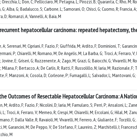
, F; Orecchia, L; Don, C; Pellicciaro, M; Petagna, L; Pirozzi, B; Quaranta, C; Rho, M; 
ita, G; Alba, G; Badalucco, S; Carbone, L; Samorani, O; Chisci, G; Cuomo, R; Francia, A
ra, D; Romanzi, A; Vannelli, A; Baia, M
or recurrent hepatocellular carcinoma: repeated hepatectomy, t
; Serenari, M; Cipriani, F; Fazio, F; Giuffrida, M; Ardito, F; Dominioni, T; Garancini, M
ermani, P; Chiarelli, M; Romano, M; De Angelis, M; La Barba, G; Troci, A; Ferraro, V; 
A; Jovine, E; Griseri, G; Ruzzenente, A; Zago, M; Grazi, G; Baiocchi, G; Vivarelli, M; R
; Milana, F; Bertacco, A; De Carlis, R; Ratti, F; Russolillo, N; Iaria, M; Razionale, F; Ta
tte, F; Manzoni, A; Cosola, D; Corleone, P; Fumagalli, L; Salvador, L; Mantovani, G
 the Outcomes of Resectable Hepatocellular Carcinoma: A Natio
 M; Ardito, F; Fazio, F; Nicolini, D; Iaria, M; Famularo, S; Perri, P; Ansaloni, L; Zanel
Troci, A; Ferraro, V; Memeo, R; Crespi, M; Chiarelli, M; Ercolani, G; Hilal, M; Zanus,
ano, F; Dalla Valle, R; Ravaioli, M; Vivarelli, M; Ferrero, A; Giuliante, F; Torzilli, G
tti, M; Garancini, M; De Peppo, V; De Stefano, F; Laureiro, Z; Marchitelli, I; Frances
cchio, M