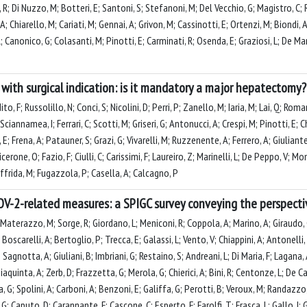
i, R; Di Nuzzo, M; Botteri, E; Santoni, S; Stefanoni, M; Del Vecchio, G; Magistro, C; R
; Chiarello, M; Cariati, M; Gennai, A; Grivon, M; Cassinotti, E; Ortenzi, M; Biondi, A; 
 R; Canonico, G; Colasanti, M; Pinotti, E; Carminati, R; Osenda, E; Graziosi, L; De Ma
 with surgical indication: is it mandatory a major hepatectomy
ito, F; Russolillo, N; Conci, S; Nicolini, D; Perri, P; Zanello, M; Iaria, M; Lai, Q; R
ciannamea, I; Ferrari, C; Scotti, M; Griseri, G; Antonucci, A; Crespi, M; Pinotti, E; C
, E; Frena, A; Patauner, S; Grazi, G; Vivarelli, M; Ruzzenente, A; Ferrero, A; Giuliante
cerone, O; Fazio, F; Ciulli, C; Carissimi, F; Laureiro, Z; Marinelli, L; De Peppo, V; M
uffrida, M; Fugazzola, P; Casella, A; Calcagno, P
OV-2-related measures: a SPIGC survey conveying the perspectiv
 Materazzo, M; Sorge, R; Giordano, L; Meniconi, R; Coppola, A; Marino, A; Giraudo,
; Boscarelli, A; Bertoglio, P; Trecca, E; Galassi, L; Vento, V; Chiappini, A; Antonelli
Sagnotta, A; Giuliani, B; Imbriani, G; Restaino, S; Andreani, L; Di Maria, F; Lagana, A; 
aquinta, A; Zerb, D; Frazzetta, G; Merola, G; Chierici, A; Bini, R; Centonze, L; De Carli
ia, G; Spolini, A; Carboni, A; Benzoni, E; Galiffa, G; Perotti, B; Veroux, M; Randazzo,
 Caputo, D; Carannante, F; Cascone, C; Esperto, F; Farolfi, T; Frasca, L; Gallo, I; Gi