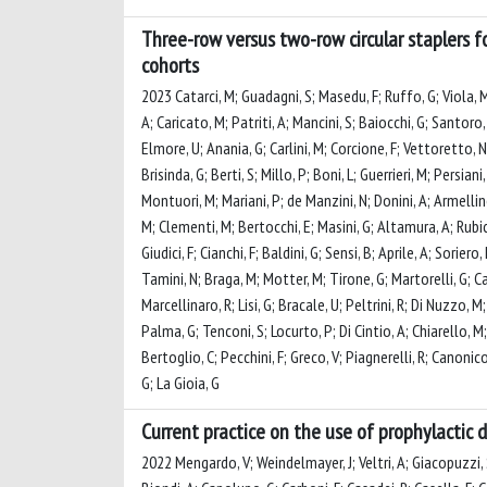
Three-row versus two-row circular staplers f
cohorts
2023 Catarci, M; Guadagni, S; Masedu, F; Ruffo, G; Viola, M; B
A; Caricato, M; Patriti, A; Mancini, S; Baiocchi, G; Santoro,
Elmore, U; Anania, G; Carlini, M; Corcione, F; Vettoretto, N;
Brisinda, G; Berti, S; Millo, P; Boni, L; Guerrieri, M; Persian
Montuori, M; Mariani, P; de Manzini, N; Donini, A; Armellino
M; Clementi, M; Bertocchi, E; Masini, G; Altamura, A; Rubichi
Giudici, F; Cianchi, F; Baldini, G; Sensi, B; Aprile, A; Soriero
Tamini, N; Braga, M; Motter, M; Tirone, G; Martorelli, G; Ca
Marcellinaro, R; Lisi, G; Bracale, U; Peltrini, R; Di Nuzzo, M
Palma, G; Tenconi, S; Locurto, P; Di Cintio, A; Chiarello, M; 
Bertoglio, C; Pecchini, F; Greco, V; Piagnerelli, R; Canonic
G; La Gioia, G
Current practice on the use of prophylactic 
2022 Mengardo, V; Weindelmayer, J; Veltri, A; Giacopuzzi, S;