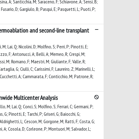
Rosina, A; Santicchia, M; Saraceno, F; Schiavone, A; Sensi, B;
; Fusario, D; Gargiulo, B; Pasqui, E; Pasquetti, L; Puoti, P;
hermoablation and second-line transplant
; Lai, Q; Nicolini, D; Molfino, S; Perri, P; Pinotti, E;
Izzo, F; Antonucci, A; Belli, A; Memeo, R; Crespi, M;
ossi, M; Romano, F; Maestri, M; Giuliante, F; Valle, R;
rtaglia, G; Ciulli, C; Carissimi, F; Laureiro, Z; Marinelli, L;
; Cucchetti, A; Cammarata, F; Conticchio, M; Patrone, R;
nwide Multicenter Analysis
lo, M; Lai, Q; Conci, S; Molfino, S; Ferrari, C; Germani, P;
 G; Pinotti, E; Tarchi, P; Griseri, G; Baiocchi, G;
; Aldrighetti, L; Cescon, M; Gorgone, M; Ratti, F; Costa, G;
chi, A; Cosola, D; Corleone, P; Montuori, M; Salvador, L;