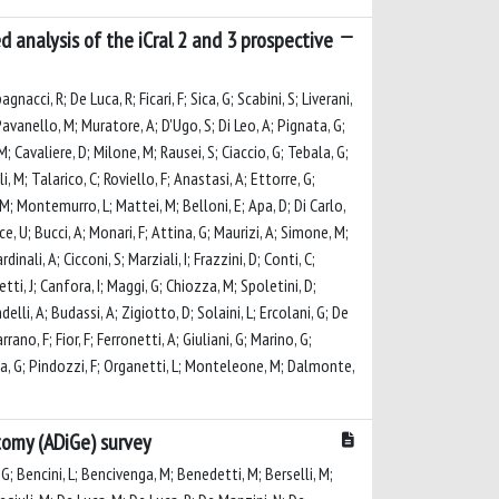
d analysis of the iCral 2 and 3 prospective
nacci, R; De Luca, R; Ficari, F; Sica, G; Scabini, S; Liverani,
 Pavanello, M; Muratore, A; D'Ugo, S; Di Leo, A; Pignata, G;
M; Cavaliere, D; Milone, M; Rausei, S; Ciaccio, G; Tebala, G;
li, M; Talarico, C; Roviello, F; Anastasi, A; Ettorre, G;
 M; Montemurro, L; Mattei, M; Belloni, E; Apa, D; Di Carlo,
ce, U; Bucci, A; Monari, F; Attina, G; Maurizi, A; Simone, M;
dinali, A; Cicconi, S; Marziali, I; Frazzini, D; Conti, C;
ti, J; Canfora, I; Maggi, G; Chiozza, M; Spoletini, D;
delli, A; Budassi, A; Zigiotto, D; Solaini, L; Ercolani, G; De
ano, F; Fior, F; Ferronetti, A; Giuliani, G; Marino, G;
 Ioia, G; Pindozzi, F; Organetti, L; Monteleone, M; Dalmonte,
ctomy (ADiGe) survey
, G; Bencini, L; Bencivenga, M; Benedetti, M; Berselli, M;