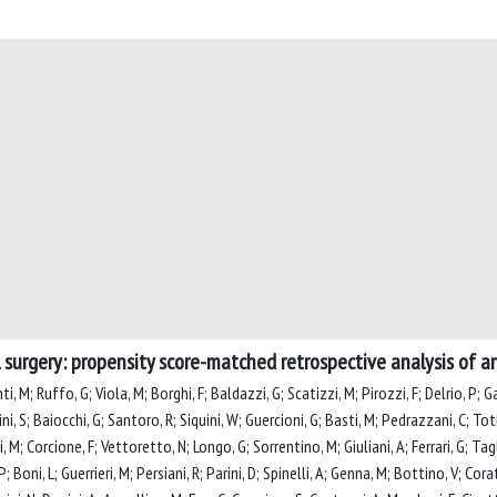
 surgery: propensity score-matched retrospective analysis of an
M; Ruffo, G; Viola, M; Borghi, F; Baldazzi, G; Scatizzi, M; Pirozzi, F; Delrio, P; Garu
cini, S; Baiocchi, G; Santoro, R; Siquini, W; Guercioni, G; Basti, M; Pedrazzani, C; To
i, M; Corcione, F; Vettoretto, N; Longo, G; Sorrentino, M; Giuliani, A; Ferrari, G; Tag
 P; Boni, L; Guerrieri, M; Persiani, R; Parini, D; Spinelli, A; Genna, M; Bottino, V; Corat