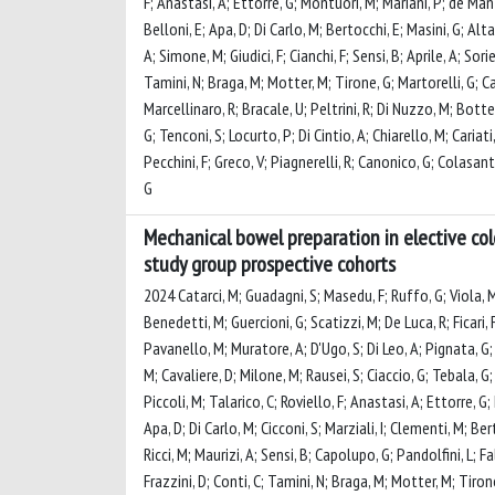
F; Anastasi, A; Ettorre, G; Montuori, M; Mariani, P; de Manz
Belloni, E; Apa, D; Di Carlo, M; Bertocchi, E; Masini, G; Alta
A; Simone, M; Giudici, F; Cianchi, F; Sensi, B; Aprile, A; Sori
Tamini, N; Braga, M; Motter, M; Tirone, G; Martorelli, G; Ca
Marcellinaro, R; Bracale, U; Peltrini, R; Di Nuzzo, M; Botter
G; Tenconi, S; Locurto, P; Di Cintio, A; Chiarello, M; Cariati
Pecchini, F; Greco, V; Piagnerelli, R; Canonico, G; Colasant
G
Mechanical bowel preparation in elective col
study group prospective cohorts
2024 Catarci, M; Guadagni, S; Masedu, F; Ruffo, G; Viola, M; 
Benedetti, M; Guercioni, G; Scatizzi, M; De Luca, R; Ficari, F
Pavanello, M; Muratore, A; D'Ugo, S; Di Leo, A; Pignata, G; E
M; Cavaliere, D; Milone, M; Rausei, S; Ciaccio, G; Tebala, G; B
Piccoli, M; Talarico, C; Roviello, F; Anastasi, A; Ettorre, G
Apa, D; Di Carlo, M; Cicconi, S; Marziali, I; Clementi, M; Ber
Ricci, M; Maurizi, A; Sensi, B; Capolupo, G; Pandolfini, L; Fa
Frazzini, D; Conti, C; Tamini, N; Braga, M; Motter, M; Tiron