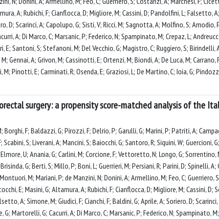
ini, N; Donini, A; Armellino, M; Feo, C; Guerriero, S; Costanzi, A; Marchesi, F; Cic
mura, A; Rubichi, F; Cianflocca, D; Migliore, M; Cassini, D; Pandolfini, L; Falsetto, A;
ero, D; Scarinci, A; Capolupo, G; Sisti, V; Ricci, M; Sagnotta, A; Molfino, S; Amodio, P; 
curri, A; Di Marco, C; Marsanic, P; Federico, N; Spampinato, M; Crepaz, L; Andreuccet
i, E; Santoni, S; Stefanoni, M; Del Vecchio, G; Magistro, C; Ruggiero, S; Birindelli, 
, M; Gennai, A; Grivon, M; Cassinotti, E; Ortenzi, M; Biondi, A; De Luca, M; Carrano, F;
i, M; Pinotti, E; Carminati, R; Osenda, E; Graziosi, L; De Martino, C; Ioia, G; Pindo
orectal surgery: a propensity score-matched analysis of the Ital
Borghi, F; Baldazzi, G; Pirozzi, F; Delrio, P; Garulli, G; Marini, P; Patriti, A; Camp
; Scabini, S; Liverani, A; Mancini, S; Baiocchi, G; Santoro, R; Siquini, W; Guercioni, G
lmore, U; Anania, G; Carlini, M; Corcione, F; Vettoretto, N; Longo, G; Sorrentino, M; 
risinda, G; Berti, S; Millo, P; Boni, L; Guerrieri, M; Persiani, R; Parini, D; Spinelli, A
; Montuori, M; Mariani, P; de Manzini, N; Donini, A; Armellino, M; Feo, C; Guerriero, S
tocchi, E; Masini, G; Altamura, A; Rubichi, F; Cianflocca, D; Migliore, M; Cassini, D; Sc
lsetto, A; Simone, M; Giudici, F; Cianchi, F; Baldini, G; Aprile, A; Soriero, D; Scarinc
e, G; Martorelli, G; Cacurri, A; Di Marco, C; Marsanic, P; Federico, N; Spampinato, M;