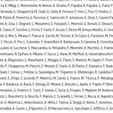
E; Miligi, C; Montelione, N; Nenna, A; Orsaria, P; Papalia, R; Papalia, G; Parisi, F; 
; Brisinda, G; Chiappetta, M; Ciolli, G; Ciolli, A; Ferracci, F; Ferri, L; Fico, V; Fiorillo
i, R; Patini, R; Perrotta, G; Puccioni, C; Santocchi, P; Armatura, G; Olmi, S; Casoni
, A; Zoia, C; Degrate, L; Musumeci, G; Palopoli, C; Montori, G; Bonati, E; Dinuzzi, V;
; Cianci, P; Cestino, L; Festa, F; Fazio, F; Ascari, F; Desio, M; Arroyo Murillo, G; Cer
eli, G; Mei, S; Milana, F; Pansa, A; Sacchi, M; Testori, A; Di Carlo, G; Paratore, M; P
 C; Piccin, O; Pio, L; Colombo, F; Avantifiori, R; Baldassarri, V; Caronna, R; Cicerchia
ucarini, A; Lucchese, S; Mazzarella, G; Melandro, F; Minervini, A; Muttillo, E; Palmier
nversano, N; Epifani, A; Milano, V; Sacco, L; Nava, M; Maffioli, A; Giuratrabocchetta,
eri, A; D'Agostino, C; Marafante, C; Moggia, E; Parini, S; Moretti, M; Uggeri, F; Po
li, P; Chiappetta, M; Pinotti, E; Monati, E; Fazio, G; Di Pietro, F; Damarco, F; Barber
; Giani, I; Seriau, L; Pellino, G; Sparavigna, M; Trigiante, G; D'Ambrogio, R; Cardella
nano, E; D'Ugo, S; Losurdo, P; Manitto, M; Caroli, G; Franco, M; Tilocca, P; Mendogni,
ita, V; Balduzzi, A; Barra, F; Delogu, D; Milone, E; Bencini, L; Aprile, V; Papini, P; 
emarinis, G; Peiretti, E; Tatti, F; Iovino, C; Isola, G; Progno, V; Migliore, M; Badessi, 
, L; Bracchetti, G; Brucchi, F; Manzo, C; Scaravilli, L; Ferrari, C; Rocca, A; Napoli
, U; Moletta, L; Annicchiarico, A; Vella, I; Talesa, G; Boggi, U; Aiello, F; Anselmo, 
ntadini, A; Conte, L; D'Ippolito, G; Di Marcantonio, A; Spicchiale, C; Afflitto, G; Gi