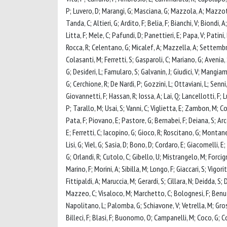
P; Luvero, D; Marangi, G; Masciana, G; Mazzola, A; Mazzotta, 
Tanda, C; Altieri, G; Ardito, F; Belia, F; Bianchi, V; Biondi, A
Litta, F; Mele, C; Pafundi, D; Panettieri, E; Papa, V; Patin
Rocca, R; Celentano, G; Micalef, A; Mazzella, A; Settembrini
Colasanti, M; Ferretti, S; Gasparoli, C; Mariano, G; Avenia, S
G; Desideri, L; Famularo, S; Galvanin, J; Giudici, V; Mangiam
G; Cerchione, R; De Nardi, P; Gozzini, L; Ottaviani, L; Senni,
Giovannetti, F; Hassan, R; Iossa, A; Lai, Q; Lancellotti, F; L
P; Tarallo, M; Usai, S; Vanni, C; Viglietta, E; Zambon, M; Co
Pata, F; Piovano, E; Pastore, G; Bernabei, F; Deiana, S; Arc
E; Ferretti, C; Iacopino, G; Gioco, R; Roscitano, G; Montanel
Lisi, G; Viel, G; Sasia, D; Bono, D; Cordaro, E; Giacomelli, E
G; Orlandi, R; Cutolo, C; Gibello, U; Mistrangelo, M; Forcig
Marino, F; Morini, A; Sibilla, M; Longo, F; Giaccari, S; Vigor
Fittipaldi, A; Maruccia, M; Gerardi, S; Cillara, N; Deidda, S; D
Mazzeo, C; Visaloco, M; Marchetto, C; Bolognesi, F; Benuzzi
Napolitano, L; Palomba, G; Schiavone, V; Vetrella, M; Grossi
Billeci, F; Blasi, F; Buonomo, O; Campanelli, M; Coco, G; Co