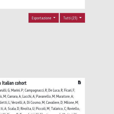
Esportazione
Tutti (23)
 Italian cohort
lli, G; Marini, P; Campagnacci, R; De Luca, R; Ficari, F;
tis, M; Carrara, A; Lucchi, A; Pavanello, M; Muratore, A;
lietti, L; Verzelli, A; Di Cosmo, M; Cavaliere, D; Milone, M;
ti, A; Scala, D; Rivolta, U; Piccoli, M; Talarico, C; Roviello,