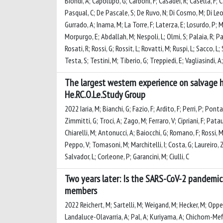
Biondi, A; Capolupo, G; Carboni, F; Casadei, R; Casella, F; 
Pasqual, C; De Pascale, S; De Ruvo, N; Di Cosmo, M; Di Leo, A;
Gurrado, A; Inama, M; La Torre, F; Laterza, E; Losurdo, P; 
Morpurgo, E; Abdallah, M; Nespoli, L; Olmi, S; Palaia, R; Pall
Rosati, R; Rossi, G; Rossit, L; Rovatti, M; Ruspi, L; Sacco, 
Testa, S; Testini, M; Tiberio, G; Treppiedi, E; Vagliasindi, 
The largest western experience on salvage h
He.RC.O.Le.Study Group
2022 Iaria, M; Bianchi, G; Fazio, F; Ardito, F; Perri, P; Pon
Zimmitti, G; Troci, A; Zago, M; Ferraro, V; Cipriani, F; Patau
Chiarelli, M; Antonucci, A; Baiocchi, G; Romano, F; Rossi, M;
Peppo, V; Tomasoni, M; Marchitelli, I; Costa, G; Laureiro, 
Salvador, L; Corleone, P; Garancini, M; Ciulli, C
Two years later: Is the SARS-CoV-2 pandemic
members
2022 Reichert, M; Sartelli, M; Weigand, M; Hecker, M; Oppel
Landaluce-Olavarria, A; Pal, A; Kuriyama, A; Chichom-Mefir