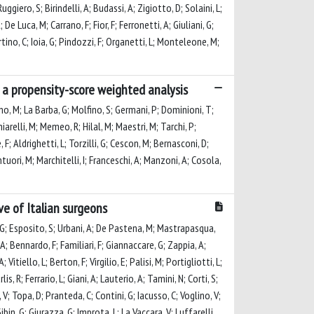
uggiero, S; Birindelli, A; Budassi, A; Zigiotto, D; Solaini, L;
De Luca, M; Carrano, F; Fior, F; Ferronetti, A; Giuliani, G;
rtino, C; Ioia, G; Pindozzi, F; Organetti, L; Monteleone, M;
? a propensity-score weighted analysis
omano, M; La Barba, G; Molfino, S; Germani, P; Dominioni, T;
hiarelli, M; Memeo, R; Hilal, M; Maestri, M; Tarchi, P;
, F; Aldrighetti, L; Torzilli, G; Cescon, M; Bernasconi, D;
ontuori, M; Marchitelli, I; Franceschi, A; Manzoni, A; Cosola,
e of Italian surgeons
 G; Esposito, S; Urbani, A; De Pastena, M; Mastrapasqua,
, A; Bennardo, F; Familiari, F; Giannaccare, G; Zappia, A;
Vitiello, L; Berton, F; Virgilio, E; Palisi, M; Portigliotti, L;
s, R; Ferrario, L; Giani, A; Lauterio, A; Tamini, N; Corti, S;
 V; Topa, D; Pranteda, C; Contini, G; Iacusso, C; Voglino, V;
bin, G; Giurazza, G; Improta, L; La Vaccara, V; Luffarelli,