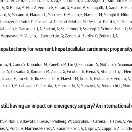
Catarci, M; Cerri, P; Chiari, D; Cocozza, E; Colombo, G; Cozzaglio, L; Dalmonte, G; D
 Di Paola, M; Elio, A; Ferrara, F; Ferrari, G; Fiscon, V; Fumagalli, U; Garulli, G; Genn
Macri, A; Marano, A; Marano, L; Marchesi, F; Marino, F; Massani, M; Menghi, R; Milo
abazer, G; Parise, P; Pasculli, A; Pericoli Ridolfini, M; Pesce, A; Pinotti, E; Pisano,
L; Saladino, E; Sansonetti, A; Sartori, A; Scaglione, D; Scaringi, S; Schoenthaler, C; 
A; Valmasoni, M; Vigano, J; Zanchettin, G; Zanoni, A; Zardini, C; Zerbinati, A
epatectomy for recurrent hepatocellular carcinoma: propensity
tarolo, N; Conci, S; Donadon, M; Zanello, M; Lai, Q; Famularo, S; Molfino, S; Scianname
ner, S; La Barba, G; Romano, M; Zanus, G; Ercolani, G; Frena, A; Aldrighetti, L; Memeo,
 Jovine, E; Torzilli, G; Ruzzenente, A; Maestri, M; Grazi, G; Giuliante, F; Ferrero, A;
Z; Scotti, M; Calcagno, P; Cosola, D; Franceschi, A; Manzoni, A; Pennacchi, L; Montu
 still having an impact on emergency surgery? An international
t, P; Noll, J; Askevold, I; Liese, J; Padberg, W; Coccolini, F; Catena, F; Hecker, A
e, A; Porcu, A; Martinez-Perez, A; Karamarkovic, A; Osipov, A; Coppola, A; Cucchett