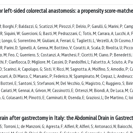
or left-sided colorectal anastomosis: a propensity score-matche
orghi, F; Baldazzi, G; Scatizzi, M; Pirozzi, F; Delrio, P; Garulli, G; Marini, P; Campag
 R; Siquini, W; Guercioni, G; Basti, M; Pedrazzani, C; Totis, M; Carrara, A; Lucchi, A;
 Longo, G; Sorrentino, M; Giuliani, A; Ferrari, G; Taglietti, L; Verzelli, A; Di Cosmo, 
i, R; Parini, D; Spinelli, A; Genna, M; Bottino, V; Coratti, A; Scala, D; Rivolta, U; Picco
, M; Feo, C; Guerriero, S; Costanzi, A; Marchesi, F; Cicetti, M; Ciano, P; Benedetti,
, F; Cianflocca, D; Migliore, M; Cassini, D; Pandolfini, L; Falsetto, A; Sciuto, A; Pa
, D; Scarinci, A; Capolupo, G; Sisti, V; Ricci, M; Sagnotta, A; Molfino, S; Amodio, P; Car
curri, A; Di Marco, C; Marsanic, P; Federico, N; Spampinato, M; Crepaz, L; Andreuccet
; Botteri, E; Santoni, S; Stefanoni, M; Del Vecchio, G; Magistro, C; Ruggiero, S; Birin
Cariati, M; Gennai, A; Grivon, M; Cassinotti, E; Ortenzi, M; Biondi, A; De Luca, M; Carr
o, G; Colasanti, M; Pinotti, E; Carminati, R; Osenda, E; Graziosi, L; De Martino, C;
drain after gastrectomy in Italy: the Abdominal Drain in Gastre
 Torroni, L; de Manzoni, G; Agresta, F; Alfieri, R; Alfieri, S; Antonacci, N; Baiocchi