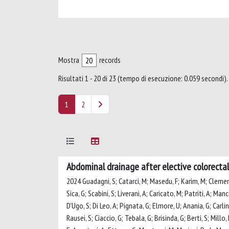
Mostra
records
Risultati 1 - 20 di 23 (tempo di esecuzione: 0.059 secondi).
1
2
Abdominal drainage after elective colorectal
2024 Guadagni, S; Catarci, M; Masedu, F; Karim, M; Clementi, 
Sica, G; Scabini, S; Liverani, A; Caricato, M; Patriti, A; Man
D'Ugo, S; Di Leo, A; Pignata, G; Elmore, U; Anania, G; Carlin
Rausei, S; Ciaccio, G; Tebala, G; Brisinda, G; Berti, S; Millo,