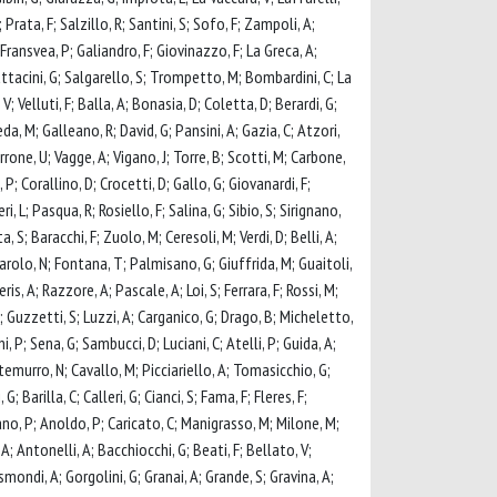
Prata, F; Salzillo, R; Santini, S; Sofo, F; Zampoli, A;
, C; Fransvea, P; Galiandro, F; Giovinazzo, F; La Greca, A;
 Pattacini, G; Salgarello, S; Trompetto, M; Bombardini, C; La
 Velluti, F; Balla, A; Bonasia, D; Coletta, D; Berardi, G;
eda, M; Galleano, R; David, G; Pansini, A; Gazia, C; Atzori,
errone, U; Vagge, A; Vigano, J; Torre, B; Scotti, M; Carbone,
, P; Corallino, D; Crocetti, D; Gallo, G; Giovanardi, F;
i, L; Pasqua, R; Rosiello, F; Salina, G; Sibio, S; Sirignano,
 S; Baracchi, F; Zuolo, M; Ceresoli, M; Verdi, D; Belli, A;
ntarolo, N; Fontana, T; Palmisano, G; Giuffrida, M; Guaitoli,
is, A; Razzore, A; Pascale, A; Loi, S; Ferrara, F; Rossi, M;
, F; Guzzetti, S; Luzzi, A; Carganico, G; Drago, B; Micheletto,
 P; Sena, G; Sambucci, D; Luciani, C; Atelli, P; Guida, A;
Montemurro, N; Cavallo, M; Picciariello, A; Tomasicchio, G;
G; Barilla, C; Calleri, G; Cianci, S; Fama, F; Fleres, F;
tano, P; Anoldo, P; Caricato, C; Manigrasso, M; Milone, M;
A; Antonelli, A; Bacchiocchi, G; Beati, F; Bellato, V;
smondi, A; Gorgolini, G; Granai, A; Grande, S; Gravina, A;