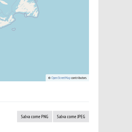
©
OpenStreetMap
contributors.
Salva come PNG
Salva come JPEG