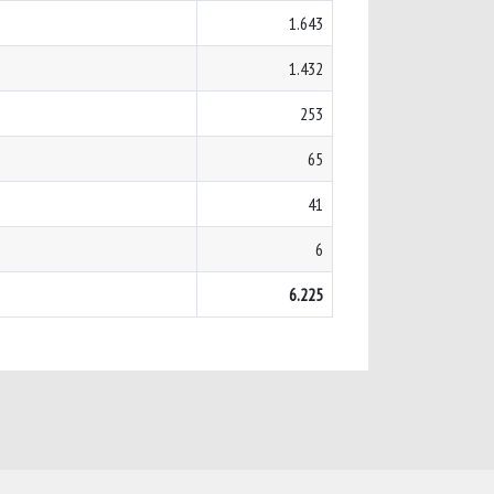
1.643
1.432
253
65
41
6
6.225