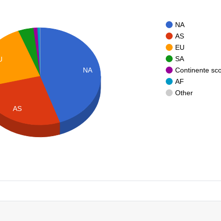
NA
AS
EU
SA
U
Continente sc
NA
AF
Other
AS