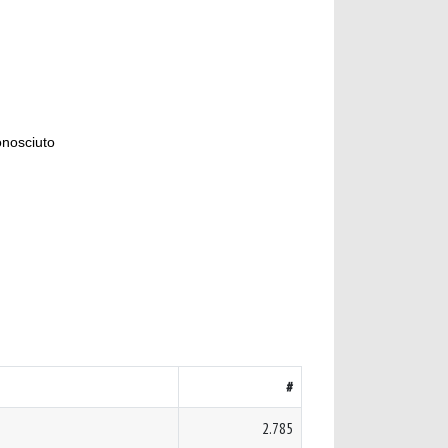
onosciuto
#
2.785