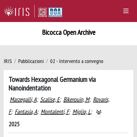
Bicocca Open Archive
IRIS
Pubblicazioni
02 - Intervento a convegno
Towards Hexagonal Germanium via
Nanoindentation
Marzegalli, A
;
Scalise, E
;
Bikerouin, M
;
Rovaris,
F
;
Fantasia, A
;
Montalenti, F
;
Miglio, L
;
2025