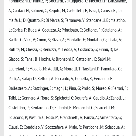
Fondrieschi, L; Minuz, P; Boccardi, V; Ruggiero, C; Mecocci, P; Lanzafame,
A; Cardaci, N; Salmeri, C; Regolo, M; Castelletti, F; Isaia, I; Caruso, R; La
Malfa, L; Di Quattro, R; Di Marca, S; Terranova, V; Stancanelli, B; Malatino,
L; Corica, F; Buda, A; Cocuzza, A; Principato, C; Bellone, F; Catalano, A;
Basile, G; Virzi, V; Como, S; Rizzo, A; Montalto, F; Montalto, G; Licata, A;
Bullita, M; Chessa, S; Benuzzi, M; Ledda, A; Costanzo, G; Firinu, D; Del
Giacco, S; Tanzi, B; Hoxha, A; Bronzoni, E; Cattabiani, C; Salvi, M;
Lauretani, F; Maggio, M; Aglitti, A; Morretti, T; Tarsitani, P; Famularo, G;
Patti, A; Kalaja, D; Bellodi, A; Piccardo, A; Gonella, R; Ferrando, F;
Ballestrero, A; Ratzinger, S; Magni, L; Pina, G; Prolo, S; Moreo, G; Ferrari, F;
Taibi, L; Gennaro, A; Torre, S; Spichetti, C; Xourafa, A; Gaudio, A; Zanoli, L;
Castellino, P; Benfaremo, D; Filippini, E; Moroncini, G; Scarcelli, M;
Loiacono, P; Pastura, C; Rosa, M; Grandinetti, A; Panza, A; Armentaro, G;
Clausi, E; Condoleo, V; Scozzafava, A; Maio, R; Perticone, M; Sciacqua, A;