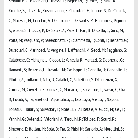
Serviddio, G; Bacchieri, F; Messa, E; Pagnozzi, F; Croce, E; Parisi, A;
Rrodhe, S; Liuzzi, N; Russomanno, F; Cherubini, F; Tenore, S; De Ciuceis,
C; Muiesan, M; Cricchio, A; Di Cencio, C; De Santis, M; Bandini, G; Pignone,
A; Atzori, S; Tilocca, P; De Salve, A; Pace, E; Pari, B; Di Cella, S; Gino, M;
Porta, M; Pasquero, P; Saeedbhatti, R; Sciammetta, F; Conti, F; Benanti, G;
Bussolari, C; Marinosci, A; Vergine, I; Laffranchi, M; Secci, M; Faggiano, G;
Calabrese, C; Mahajne, J; Ciocca, L; Venezia, R; Marazzi, G; Deonette, G;
Damanti, S; Bozzolo, E; Tresoldi, M; Cacioppo, F; Gonella, D; Gandolfo, F;
Pilotto, A; Indiano, I; Nilo, D; Catalini, C; Schettino, S; Di Lorenzo, G;
Corona, M; Coviello, F; Ricozzi, C; Monaco, L; Salvatore, T; Sasso, F; Elia,
D; Lucidi, A; Tagariello, F; Apostolico, C; Tarallo, G; Aiello, I; Napoli, F;
Lonati, C; Harari, S; Salvadori, F; Morelli, V; Al Refaie, A; Gucci, M; Cei, F;
Vannini, G; Dolenti, S; Valoriani, A; Tarquini, R; Tolloso, F; Scurti, R;
Simeone, E; Bellan, M; Sola, D; Fra, G; Pirisi, M; Sartorio, A; Morellini, S;