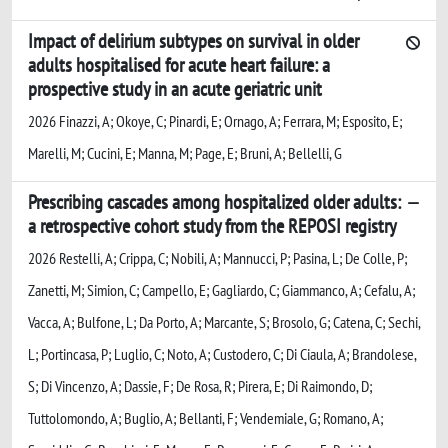
Impact of delirium subtypes on survival in older
adults hospitalised for acute heart failure: a
prospective study in an acute geriatric unit
2026 Finazzi, A; Okoye, C; Pinardi, E; Ornago, A; Ferrara, M; Esposito, E;
Marelli, M; Cucini, E; Manna, M; Page, E; Bruni, A; Bellelli, G
Prescribing cascades among hospitalized older adults:
a retrospective cohort study from the REPOSI registry
2026 Restelli, A; Crippa, C; Nobili, A; Mannucci, P; Pasina, L; De Colle, P;
Zanetti, M; Simion, C; Campello, E; Gagliardo, C; Giammanco, A; Cefalu, A;
Vacca, A; Bulfone, L; Da Porto, A; Marcante, S; Brosolo, G; Catena, C; Sechi,
L; Portincasa, P; Luglio, C; Noto, A; Custodero, C; Di Ciaula, A; Brandolese,
S; Di Vincenzo, A; Dassie, F; De Rosa, R; Pirera, E; Di Raimondo, D;
Tuttolomondo, A; Buglio, A; Bellanti, F; Vendemiale, G; Romano, A;