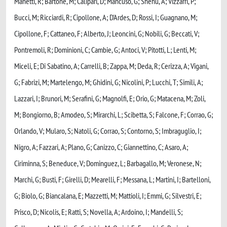
Manetti, R; Bartone, M; Calipari, D; Mancuso, G; Shehu, A; Vizzarri, P;
Bucci, M; Ricciardi, R; Cipollone, A; D'Ardes, D; Rossi, I; Guagnano, M;
Cipollone, F; Cattaneo, F; Alberto, J; Leoncini, G; Nobili, G; Beccati, V;
Pontremoli, R; Dominioni, C; Cambie, G; Antoci, V; Pitotti, L; Lenti, M;
Miceli, E; Di Sabatino, A; Carrelli, B; Zappa, M; Deda, R; Cerizza, A; Vigani,
G; Fabrizi, M; Martelengo, M; Ghidini, G; Nicolini, P; Lucchi, T; Simili, A;
Lazzari, I; Brunori, M; Serafini, G; Magnolfi, E; Orio, G; Matacena, M; Zoli,
M; Bongiorno, B; Amodeo, S; Mirarchi, L; Scibetta, S; Falcone, F; Corrao, G;
Orlando, V; Mularo, S; Natoli, G; Corrao, S; Contorno, S; Imbraguglio, I;
Nigro, A; Fazzari, A; Plano, G; Canizzo, C; Giannettino, C; Asaro, A;
Ciriminna, S; Beneduce, V; Dominguez, L; Barbagallo, M; Veronese, N;
Marchi, G; Busti, F; Girelli, D; Mearelli, F; Messana, L; Martini, I; Bartelloni,
G; Biolo, G; Biancalana, E; Mazzetti, M; Mattioli, I; Emmi, G; Silvestri, E;
Prisco, D; Nicolis, E; Ratti, S; Novella, A; Ardoino, I; Mandelli, S;