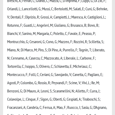
Breschi, A; Ferrari, C; Grandi, C; Mazza, C; D'Imprima, F; Luppi, G; Di Zio, F;
Orlandi, L; Lancellotti, G; Mussi, C; Bertolotti, M; Salati, E; Cuni, G; Behnke,
V; Dentali, F; Diprizio, R; Grossi, A; Campiotti, L; Maresca, A; Castiglioni, L;
Rotunno, F; Guasti, L; Angeleri, M; Giuliano, G; Brusasco, B; Bovo, B;
Bianchi, V; Sanino, M; Margaria, C; Poletto, C; Favale, E; Peasso, P;
Montrucchio, G; Cesaroni, G; Cono, G; Mazzeo, F; Rozzini, R; Scilletta, S;
Miano, N; Di Marco, M; Piro, S; Di Pino, A; Purrello, F; Tognin, T; Liberato,
N; Cennamo, A; Caserza, C; Mazzocato, A; Liberale, L; Carbone, F;
Tortorella, C; Isoppo, S; Olivero, C; Schiavetta, E; Michelauz, C;
Montecucco, F; Folli, C; Ceriani, G; Savojardo, V; Canetta, C; Pagliaro, E;
Agosti, P; Colombo, G; Rossio, R; Peyvandi, F; Scime, V; Vivi, L; Re, M;
Benzoni, G; Di Mauro, A; Leoni, S; Scaramellini, N; Alletto, F; Curra, J;
Colavolpe, L; Cinque, F; Sigon, G; Oberti, G; Cespiati, A; Tiraboschi, S;
Fracanzani, A; Candela, C; Ferrua, A; Mao, F; Ruocco, I; Sasia, G; D'Agnano,