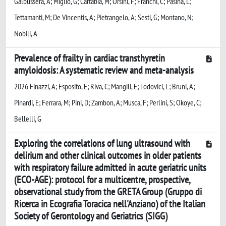
Galbussera, A; Miglio, G; Cartabia, M; Orsini, F; Franchi, C; Pasina, L;
Tettamanti, M; De Vincentis, A; Pietrangelo, A; Sesti, G; Montano, N;
Nobili, A
Prevalence of frailty in cardiac transthyretin
amyloidosis: A systematic review and meta-analysis
2026 Finazzi, A; Esposito, E; Riva, C; Mangili, E; Lodovici, L; Bruni, A;
Pinardi, E; Ferrara, M; Pini, D; Zambon, A; Musca, F; Perlini, S; Okoye, C;
Bellelli, G
Exploring the correlations of lung ultrasound with
delirium and other clinical outcomes in older patients
with respiratory failure admitted in acute geriatric units
(ECO-AGE): protocol for a multicentre, prospective,
observational study from the GRETA Group (Gruppo di
Ricerca in Ecografia Toracica nell'Anziano) of the Italian
Society of Gerontology and Geriatrics (SIGG)