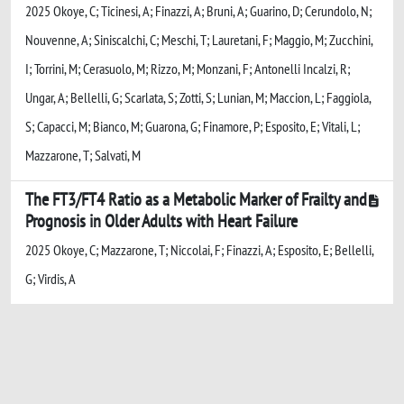
2025 Okoye, C; Ticinesi, A; Finazzi, A; Bruni, A; Guarino, D; Cerundolo, N;
Nouvenne, A; Siniscalchi, C; Meschi, T; Lauretani, F; Maggio, M; Zucchini,
I; Torrini, M; Cerasuolo, M; Rizzo, M; Monzani, F; Antonelli Incalzi, R;
Ungar, A; Bellelli, G; Scarlata, S; Zotti, S; Lunian, M; Maccion, L; Faggiola,
S; Capacci, M; Bianco, M; Guarona, G; Finamore, P; Esposito, E; Vitali, L;
Mazzarone, T; Salvati, M
The FT3/FT4 Ratio as a Metabolic Marker of Frailty and
Prognosis in Older Adults with Heart Failure
2025 Okoye, C; Mazzarone, T; Niccolai, F; Finazzi, A; Esposito, E; Bellelli,
G; Virdis, A