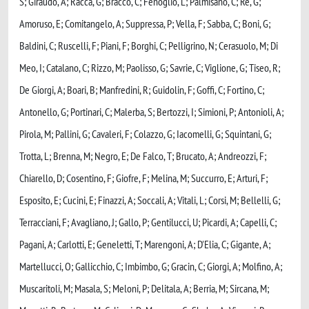
S; Giraudo, A; Racca, G; Bracco, C; Fenoglio, L; Palmisano, C; Re, G;
Amoruso, E; Comitangelo, A; Suppressa, P; Vella, F; Sabba, C; Boni, G;
Baldini, C; Ruscelli, F; Piani, F; Borghi, C; Pelligrino, N; Cerasuolo, M; Di
Meo, I; Catalano, C; Rizzo, M; Paolisso, G; Savrie, C; Viglione, G; Tiseo, R;
De Giorgi, A; Boari, B; Manfredini, R; Guidolin, F; Goffi, C; Fortino, C;
Antonello, G; Portinari, C; Malerba, S; Bertozzi, I; Simioni, P; Antonioli, A;
Pirola, M; Pallini, G; Cavaleri, F; Colazzo, G; Iacomelli, G; Squintani, G;
Trotta, L; Brenna, M; Negro, E; De Falco, T; Brucato, A; Andreozzi, F;
Chiarello, D; Cosentino, F; Giofre, F; Melina, M; Succurro, E; Arturi, F;
Esposito, E; Cucini, E; Finazzi, A; Soccali, A; Vitali, L; Corsi, M; Bellelli, G;
Terracciani, F; Avagliano, J; Gallo, P; Gentilucci, U; Picardi, A; Capelli, C;
Pagani, A; Carlotti, E; Geneletti, T; Marengoni, A; D'Elia, C; Gigante, A;
Martellucci, O; Gallicchio, C; Imbimbo, G; Gracin, C; Giorgi, A; Molfino, A;
Muscaritoli, M; Masala, S; Meloni, P; Delitala, A; Berria, M; Sircana, M;