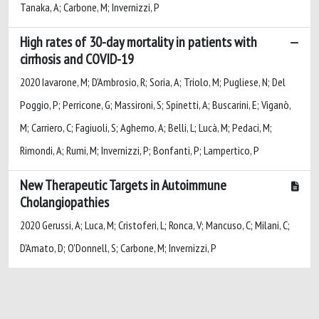
Tanaka, A; Carbone, M; Invernizzi, P
High rates of 30-day mortality in patients with
cirrhosis and COVID-19
2020 Iavarone, M; D'Ambrosio, R; Soria, A; Triolo, M; Pugliese, N; Del
Poggio, P; Perricone, G; Massironi, S; Spinetti, A; Buscarini, E; Viganò,
M; Carriero, C; Fagiuoli, S; Aghemo, A; Belli, L; Lucà, M; Pedaci, M;
Rimondi, A; Rumi, M; Invernizzi, P; Bonfanti, P; Lampertico, P
New Therapeutic Targets in Autoimmune
Cholangiopathies
2020 Gerussi, A; Luca, M; Cristoferi, L; Ronca, V; Mancuso, C; Milani, C;
D'Amato, D; O'Donnell, S; Carbone, M; Invernizzi, P