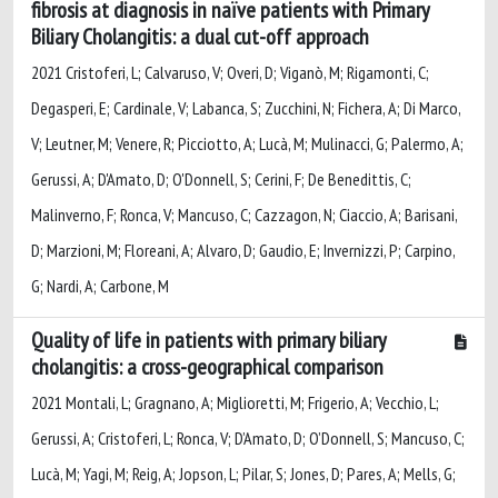
fibrosis at diagnosis in naïve patients with Primary
Biliary Cholangitis: a dual cut-off approach
2021 Cristoferi, L; Calvaruso, V; Overi, D; Viganò, M; Rigamonti, C;
Degasperi, E; Cardinale, V; Labanca, S; Zucchini, N; Fichera, A; Di Marco,
V; Leutner, M; Venere, R; Picciotto, A; Lucà, M; Mulinacci, G; Palermo, A;
Gerussi, A; D'Amato, D; O'Donnell, S; Cerini, F; De Benedittis, C;
Malinverno, F; Ronca, V; Mancuso, C; Cazzagon, N; Ciaccio, A; Barisani,
D; Marzioni, M; Floreani, A; Alvaro, D; Gaudio, E; Invernizzi, P; Carpino,
G; Nardi, A; Carbone, M
Quality of life in patients with primary biliary
cholangitis: a cross-geographical comparison
2021 Montali, L; Gragnano, A; Miglioretti, M; Frigerio, A; Vecchio, L;
Gerussi, A; Cristoferi, L; Ronca, V; D’Amato, D; O’Donnell, S; Mancuso, C;
Lucà, M; Yagi, M; Reig, A; Jopson, L; Pilar, S; Jones, D; Pares, A; Mells, G;