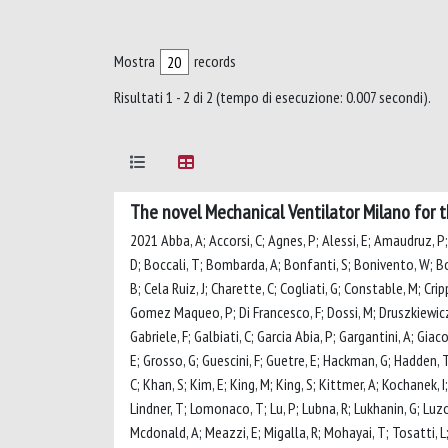
Mostra
records
Risultati 1 - 2 di 2 (tempo di esecuzione: 0.007 secondi).
The novel Mechanical Ventilator Milano for
2021 Abba, A; Accorsi, C; Agnes, P; Alessi, E; Amaudruz, P; A
D; Boccali, T; Bombarda, A; Bonfanti, S; Bonivento, W; Bou
B; Cela Ruiz, J; Charette, C; Cogliati, G; Constable, M; Cri
Gomez Maqueo, P; Di Francesco, F; Dossi, M; Druszkiewicz, E; 
Gabriele, F; Galbiati, C; Garcia Abia, P; Gargantini, A; Giaco
E; Grosso, G; Guescini, F; Guetre, E; Hackman, G; Hadden, T;
C; Khan, S; Kim, E; King, M; King, S; Kittmer, A; Kochanek, I
Lindner, T; Lomonaco, T; Lu, P; Lubna, R; Lukhanin, G; Luzo
Mcdonald, A; Meazzi, E; Migalla, R; Mohayai, T; Tosatti, L;