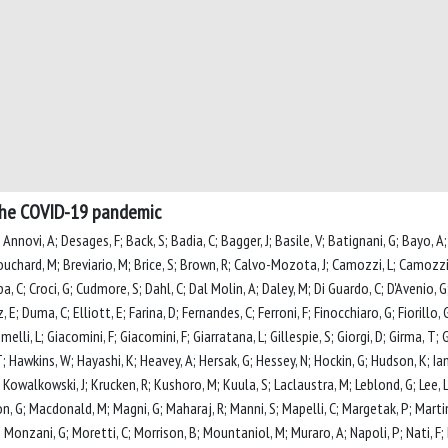
 the COVID-19 pandemic
nnovi, A; Desages, F; Back, S; Badia, C; Bagger, J; Basile, V; Batignani, G; Bayo, A; Be
chard, M; Breviario, M; Brice, S; Brown, R; Calvo-Mozota, J; Camozzi, L; Camozzi, M
ppa, C; Croci, G; Cudmore, S; Dahl, C; Dal Molin, A; Daley, M; Di Guardo, C; D'Avenio,
Duma, C; Elliott, E; Farina, D; Fernandes, C; Ferroni, F; Finocchiaro, G; Fiorillo, G; 
melli, L; Giacomini, F; Giacomini, F; Giarratana, L; Gillespie, S; Giorgi, D; Girma, T; G
 Hawkins, W; Hayashi, K; Heavey, A; Hersak, G; Hessey, N; Hockin, G; Hudson, K; Ianni,
; Kowalkowski, J; Krucken, R; Kushoro, M; Kuula, S; Laclaustra, M; Leblond, G; Lee, L;
n, G; Macdonald, M; Magni, G; Maharaj, R; Manni, S; Mapelli, C; Margetak, P; Martin
 Monzani, G; Moretti, C; Morrison, B; Mountaniol, M; Muraro, A; Napoli, P; Nati, F; 