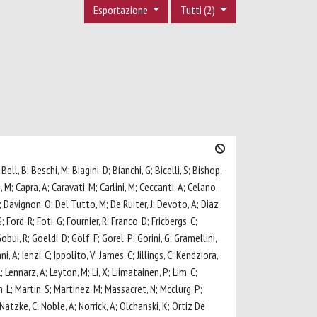
Esportazione
Tutti (2)
ll, B; Beschi, M; Biagini, D; Bianchi, G; Bicelli, S; Bishop,
; Capra, A; Caravati, M; Carlini, M; Ceccanti, A; Celano,
 G; Davignon, O; Del Tutto, M; De Ruiter, J; Devoto, A; Diaz
Ford, R; Foti, G; Fournier, R; Franco, D; Fricbergs, C;
obui, R; Goeldi, D; Golf, F; Gorel, P; Gorini, G; Gramellini,
 A; Ienzi, C; Ippolito, V; James, C; Jillings, C; Kendziora,
 Lennarz, A; Leyton, M; Li, X; Liimatainen, P; Lim, C;
, L; Martin, S; Martinez, M; Massacret, N; Mcclurg, P;
Natzke, C; Noble, A; Norrick, A; Olchanski, K; Ortiz De