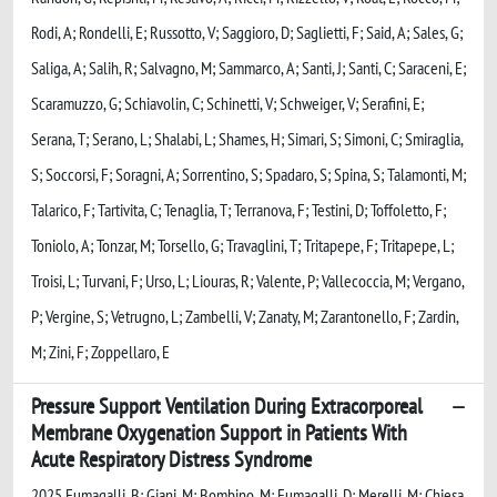
Rodi, A; Rondelli, E; Russotto, V; Saggioro, D; Saglietti, F; Said, A; Sales, G;
Saliga, A; Salih, R; Salvagno, M; Sammarco, A; Santi, J; Santi, C; Saraceni, E;
Scaramuzzo, G; Schiavolin, C; Schinetti, V; Schweiger, V; Serafini, E;
Serana, T; Serano, L; Shalabi, L; Shames, H; Simari, S; Simoni, C; Smiraglia,
S; Soccorsi, F; Soragni, A; Sorrentino, S; Spadaro, S; Spina, S; Talamonti, M;
Talarico, F; Tartivita, C; Tenaglia, T; Terranova, F; Testini, D; Toffoletto, F;
Toniolo, A; Tonzar, M; Torsello, G; Travaglini, T; Tritapepe, F; Tritapepe, L;
Troisi, L; Turvani, F; Urso, L; Liouras, R; Valente, P; Vallecoccia, M; Vergano,
P; Vergine, S; Vetrugno, L; Zambelli, V; Zanaty, M; Zarantonello, F; Zardin,
M; Zini, F; Zoppellaro, E
Pressure Support Ventilation During Extracorporeal
Membrane Oxygenation Support in Patients With
Acute Respiratory Distress Syndrome
2025 Fumagalli, B; Giani, M; Bombino, M; Fumagalli, D; Merelli, M; Chiesa,