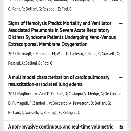
G; Rona, R; Bellani, G; Rezoagli, E; Foti, G
Signs of Hemolysis Predict Mortality and Ventilator
Associated Pneumonia in Severe Acute Respiratory
Distress Syndrome Patients Undergoing Veno-Venous
Extracorporeal Membrane Oxygenation
2025 Rezoagli, E; Bombino, M; Ware, L; Carlesso, E; Rona, R; Grasselli, G;
Pesenti, A; Bellani, G; Foti, G
A multimodal characterization of cardiopulmonary
resuscitation-associated lung edema
2024 Magliocca, A; Zani, D; De Zani, D; Castagna, V; Merigo, G; De Giorgio,
D; Fumagalli, F; Zambelli, V; Boccardo, A; Pravettoni, D; Bellani, G;
Richard, J; Grasselli, G; Rezoagli, E; Ristagno, G
A non-invasive continuous and real-time volumetric