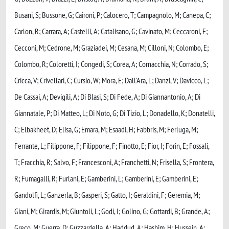
Busani, S; Bussone, G; Caironi, P; Calocero, T; Campagnolo, M; Canepa, C;
Carlon, R; Carrara, A; Castelli, A; Catalisano, G; Cavinato, M; Ceccaroni, F;
Cecconi, M; Cedrone, M; Graziadei, M; Cesana, M; Cilloni, N; Colombo, E;
Colombo, R; Coloretti, I; Congedi, S; Corea, A; Cornacchia, N; Corrado, S;
Cricca, V; Crivellari, C; Cursio, W; Mora, E; Dall'Ara, L; Danzi, V; Davicco, L;
De Cassai, A; Devigili, A; Di Blasi, S; Di Fede, A; Di Giannantonio, A; Di
Giannatale, P; Di Matteo, L; Di Noto, G; Di Tizio, L; Donadello, K; Donatelli,
C; Elbakheet, D; Elisa, G; Emara, M; Esaadi, H; Fabbris, M; Ferluga, M;
Ferrante, L; Filippone, F; Filippone, F; Finotto, E; Fior, I; Forin, E; Fossali,
T; Fracchia, R; Salvo, F; Francesconi, A; Franchetti, N; Frisella, S; Frontera,
R; Fumagalli, R; Furlani, E; Gamberini, L; Gamberini, E; Gamberini, E;
Gandolfi, L; Ganzerla, B; Gasperi, S; Gatto, I; Geraldini, F; Geremia, M;
Giani, M; Girardis, M; Giuntoli, L; Godi, I; Golino, G; Gottardi, B; Grande, A;
Greco, M; Guerra, D; Guzzardella, A; Haddud, A; Hashim, H; Hussein, A;