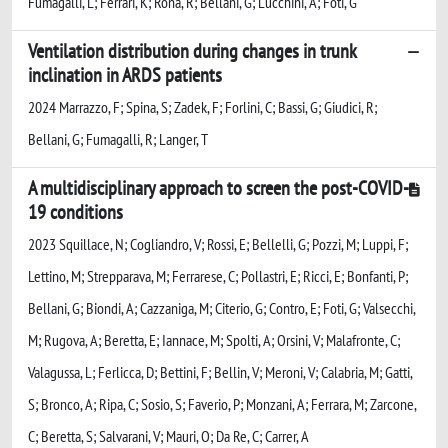
Fumagalli, L; Ferrari, K; Rona, R; Bellani, G; Lucchini, A; Foti, G
Ventilation distribution during changes in trunk
inclination in ARDS patients
2024 Marrazzo, F; Spina, S; Zadek, F; Forlini, C; Bassi, G; Giudici, R;
Bellani, G; Fumagalli, R; Langer, T
A multidisciplinary approach to screen the post-COVID-
19 conditions
2023 Squillace, N; Cogliandro, V; Rossi, E; Bellelli, G; Pozzi, M; Luppi, F;
Lettino, M; Strepparava, M; Ferrarese, C; Pollastri, E; Ricci, E; Bonfanti, P;
Bellani, G; Biondi, A; Cazzaniga, M; Citerio, G; Contro, E; Foti, G; Valsecchi,
M; Rugova, A; Beretta, E; Iannace, M; Spolti, A; Orsini, V; Malafronte, C;
Valagussa, L; Ferlicca, D; Bettini, F; Bellin, V; Meroni, V; Calabria, M; Gatti,
S; Bronco, A; Ripa, C; Sosio, S; Faverio, P; Monzani, A; Ferrara, M; Zarcone,
C; Beretta, S; Salvarani, V; Mauri, O; Da Re, C; Carrer, A