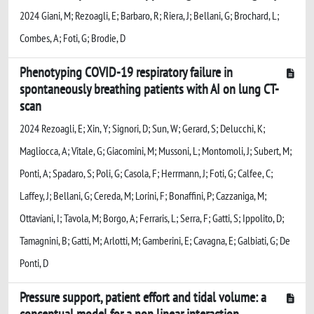
2024 Giani, M; Rezoagli, E; Barbaro, R; Riera, J; Bellani, G; Brochard, L;
Combes, A; Foti, G; Brodie, D
Phenotyping COVID-19 respiratory failure in
spontaneously breathing patients with AI on lung CT-
scan
2024 Rezoagli, E; Xin, Y; Signori, D; Sun, W; Gerard, S; Delucchi, K;
Magliocca, A; Vitale, G; Giacomini, M; Mussoni, L; Montomoli, J; Subert, M;
Ponti, A; Spadaro, S; Poli, G; Casola, F; Herrmann, J; Foti, G; Calfee, C;
Laffey, J; Bellani, G; Cereda, M; Lorini, F; Bonaffini, P; Cazzaniga, M;
Ottaviani, I; Tavola, M; Borgo, A; Ferraris, L; Serra, F; Gatti, S; Ippolito, D;
Tamagnini, B; Gatti, M; Arlotti, M; Gamberini, E; Cavagna, E; Galbiati, G; De
Ponti, D
Pressure support, patient effort and tidal volume: a
conceptual model for a non linear interaction