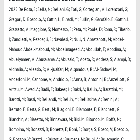
2025 De Rosa, S; Sella, N; Bellani, G; Foti, G; Cortegiani, A; Lorenzoni, G;
Gregori, D; Boscolo, A; Cattin, L; Elhadi, M; Fullin, G; Garofalo, E; Gottin, L;
Grassetto, A; Maggiore, S; Momesso, E; Peta, M; Poole, D; Rona, R; Tiberio,
I; Zanoletti, A; Rezoagli, E; Navalesi, P; Null, N; Abastanotti, M; Abdel-
Maboud Abdel-Maboud, M; Abdelmageed, A; Abdullah, E; Abodina, A;
Abuelyamen, A; Abusalama, A; Abuzaid, T; Aceto, R; Addesa, S; Alampi, D;
Aldhalia, A; Alessio, R; Al-juaifari, M; Alqandouz, R; Al-Sadawi, M;
Anderloni, M; Cannone, A; Andriolo, E; Anna, B; Antonini, B; Anzellotti, G;
Aritzu, M; Awad, A; Badii, F; Bakeer, H; Bakri, A; Ballin, A; Barattini, M;
Barotti, M; Bassi, M; Bellandi, M; Bellin, M; Bellissima, A; Benini, A;
Berruto, F; Berta, G; Berti, M; Biagioni, E; Biamonte, E; Bianchetti, G;
Bianchin, A; Biasetto, M; Binnawara, M; Bisi, M; Bitondo, M; Boffa, N;
Bombino, M; Bonazzi, B; Bonetta, E; Boni, E; Borga, S; Bosco, V; Boscolo,
G; Bozzon, V; Brazzi, L; Bristot, A; Brumana, N; Bruni, A; Bruscagnin, C;