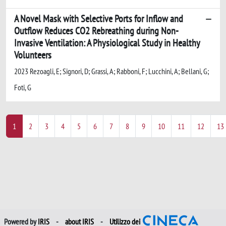
A Novel Mask with Selective Ports for Inflow and
Outflow Reduces CO2 Rebreathing during Non-
Invasive Ventilation: A Physiological Study in Healthy
Volunteers
2023 Rezoagli, E; Signori, D; Grassi, A; Rabboni, F; Lucchini, A; Bellani, G;
Foti, G
1
2
3
4
5
6
7
8
9
10
11
12
13
Powered by
IRIS
-
about IRIS
-
Utilizzo dei