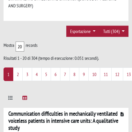
AND SURGERY)
Esportazione
Tutti (304)
Mostra
records
Risultati 1 - 20 di 304 (tempo di esecuzione: 0.051 secondi).
1
2
3
4
5
6
7
8
9
10
11
12
13
Communication difficulties in mechanically ventilated
voiceless patients in intensive care units: A qualitative
study