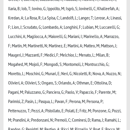
Ilaria, B; Iob, T; Iovino, G; Ippolito, M; Isgrò, S; Jovinelli, C; Khalleefah, A;
Kredan, A; La Rosa, R; La Spisa, C; Landolfi, L; Langer, T; Lerose, A; Linassi,
F; Lion, J; Scrudato, G; Lombardo, A; Longhini, F; Lubian, M; Luccarelli, G;
Lucchini, A; Magliocca, A; Maiorelli, G; Mariani, I; Marinello, A; Marrazzo,
F; Martin, M; Martinetti, N; Martinez, E; Martini, A; Matteo, M; Mattson, J;
Maugeri, J; Mazzanti, F; Medici, F; Melchior, L; Menato, L; Milan, B;
Mogahed, M; Mojoli, F; Mongodi, S; Montomoli, J; Montrucchio, G;
Moretto, L; Moschini, G; Munari, E; Neri, G; Nicoletti, R; Nova, A; Nuzzo, N;
Olivieri, A; Olivieri, S; Ongaro, S; Orlando, A; Othman, E; Ottolina, D;
Pagani, M; Paluzzano, G; Panciera, G; Paolo, V; Papaccio, F; Parente, M;
Parimisi, Z; Pasin, L; Pasqua, L; Pavan, F; Perona, M; Persona, P;
Pettenuzzo, T; Pezzi, A; Pistollato, E; Polati, E; Fritz, M; Ponzone, G; Pozzi,
M; Prandini, A; Predonzani, N; Premoli, C; Cominesi, D; Rama, J; Ramahi, L;
Randon, G; Repishti, M; Restivo, A; Ricci, M; Rizzello, V; Roat, E; Rocco, M;