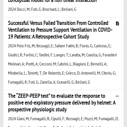
2024 Docci, M; Foti, G; Brochard, L; Bellani, G
Successful Versus Failed Transition From Controlled
Ventilation to Pressure Support Ventilation in COVID-
19 Patients: A Retrospective Cohort Study
2024 Polo Friz, M; Rezoagli, E; Safaee Fakhr, B; Florio, G; Carlesso, E;
Giudici, R; Forlini, C; Tardini, F; Langer, T; Laratta, M; Casella, G; Forastieri
Molinari, A; Protti, A; Cecconi, M; Cabrini, L; Biagioni, E; Berselli, A;
Mirabella, L; Tonetti, T; De Robertis, E; Grieco, D; Antonelli, M; Citerio, G;
Fumagalli, R; Foti, G; Zanella, A; Grasselli, G; Bellani, G
The “ZEEP-PEEP test” to evaluate the response to
positive end-expiratory pressure delivered by helmet: A
prospective physiologic study
2024 Giani, M; Fumagalli, B; Cipulli, F; Rezoagli, E; Pozzi, M; Fumagalli, D;