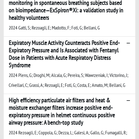
monitoring in spontaneous breathing subjects based
on bioimpedance—ExSpiron®Xi: a validation study in
healthy volunteers
2024 Gatti, S; Rezoagli, E; Madotto, F; Foti, G; Bellani, G
Expiratory Muscle Activity Counteracts Positive End-
Expiratory Pressure and Is Associated with Fentanyl
Dose in Patients with Acute Respiratory Distress
Syndrome
2024 Plens, G; Droghi, M; Alcala, G; Pereira, S; Wawrzeniak, I; Victorino, J;
Crivellari, C; Grassi, A; Rezoagli, E; Foti, G; Costa, E; Amato, M; Bellani, G
High efficiency particulate air filters and heat &
moisture exchanger filters increase positive end-
expiratory pressure in helmet continuous positive
airway pressure: A bench-top study
2024 Rezoagli, E; Coppola, G; Dezza, L; Galesi, A; Gallo, G; Fumagalli, R;