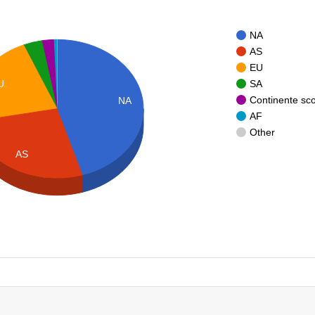
NA
AS
EU
SA
U
Continente sc
NA
AF
Other
AS