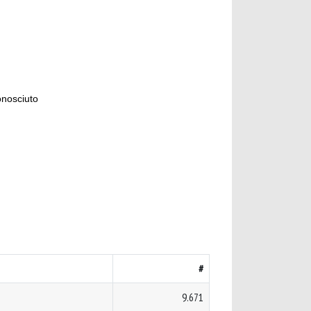
onosciuto
#
9.671