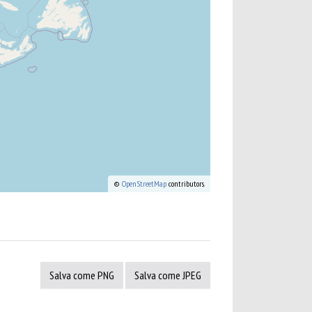
©
OpenStreetMap
contributors.
Salva come PNG
Salva come JPEG