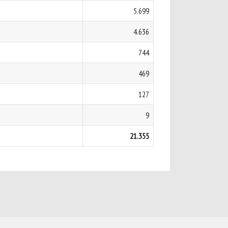
5.699
4.636
744
469
127
9
21.355