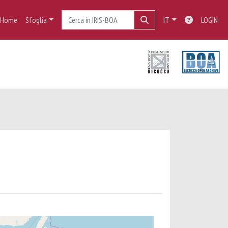
Home
Sfoglia
IT
LOGIN