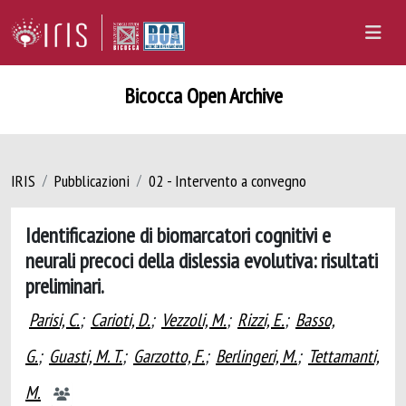
Bicocca Open Archive
IRIS
Pubblicazioni
02 - Intervento a convegno
Identificazione di biomarcatori cognitivi e
neurali precoci della dislessia evolutiva: risultati
preliminari.
Parisi, C.
;
Carioti, D.
;
Vezzoli, M.
;
Rizzi, E.
;
Basso,
G.
;
Guasti, M. T.
;
Garzotto, F.
;
Berlingeri, M.
;
Tettamanti,
M.