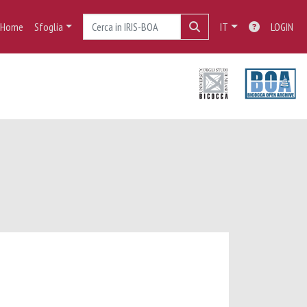
Home
Sfoglia
IT
LOGIN