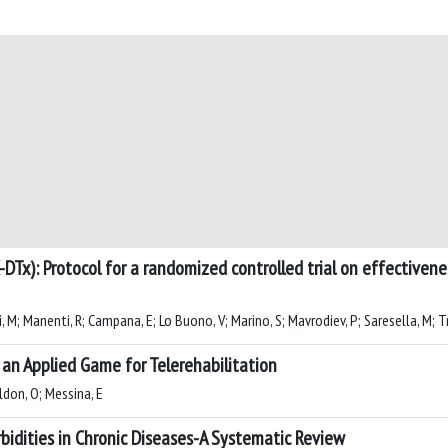
x): Protocol for a randomized controlled trial on effectiveness
i, M; Manenti, R; Campana, E; Lo Buono, V; Marino, S; Mavrodiev, P; Saresella, M; T
 an Applied Game for Telerehabilitation
ldon, O; Messina, E
rbidities in Chronic Diseases-A Systematic Review