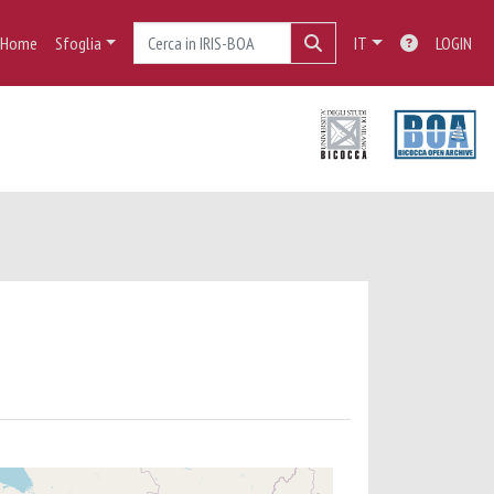
Home
Sfoglia
IT
LOGIN