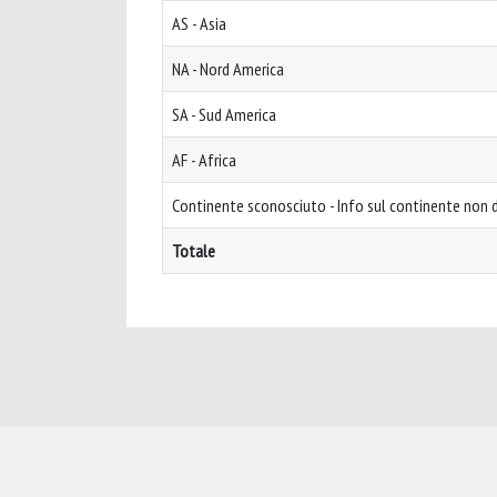
AS - Asia
NA - Nord America
SA - Sud America
AF - Africa
Continente sconosciuto - Info sul continente non d
Totale
Powered by
IRIS
-
about IRIS
-
Utilizzo dei cookie
-
Privacy