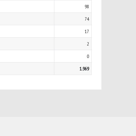
98
74
17
2
0
1.969