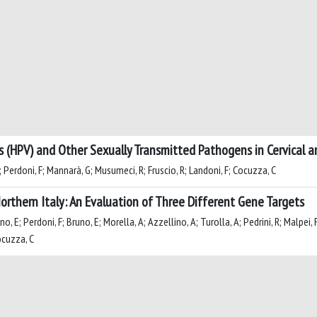
 (HPV) and Other Sexually Transmitted Pathogens in Cervical 
R; Perdoni, F; Mannarà, G; Musumeci, R; Fruscio, R; Landoni, F; Cocuzza, C
orthern Italy: An Evaluation of Three Different Gene Targets
o, E; Perdoni, F; Bruno, E; Morella, A; Azzellino, A; Turolla, A; Pedrini, R; Malpei, F
ocuzza, C