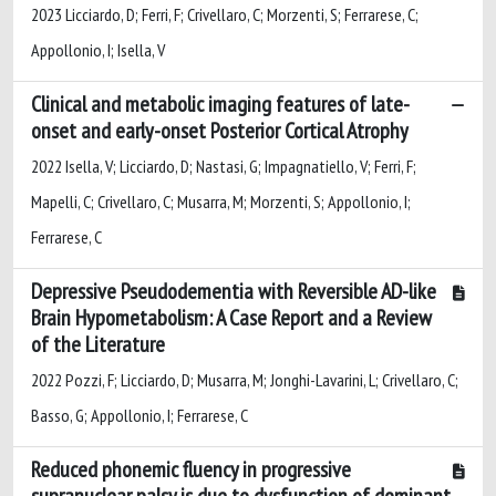
2023 Licciardo, D; Ferri, F; Crivellaro, C; Morzenti, S; Ferrarese, C;
Appollonio, I; Isella, V
Clinical and metabolic imaging features of late-
onset and early-onset Posterior Cortical Atrophy
2022 Isella, V; Licciardo, D; Nastasi, G; Impagnatiello, V; Ferri, F;
Mapelli, C; Crivellaro, C; Musarra, M; Morzenti, S; Appollonio, I;
Ferrarese, C
Depressive Pseudodementia with Reversible AD-like
Brain Hypometabolism: A Case Report and a Review
of the Literature
2022 Pozzi, F; Licciardo, D; Musarra, M; Jonghi-Lavarini, L; Crivellaro, C;
Basso, G; Appollonio, I; Ferrarese, C
Reduced phonemic fluency in progressive
supranuclear palsy is due to dysfunction of dominant