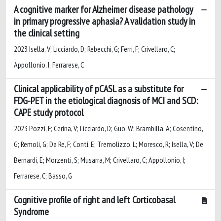
A cognitive marker for Alzheimer disease pathology
in primary progressive aphasia? A validation study in
the clinical setting
2023 Isella, V; Licciardo, D; Rebecchi, G; Ferri, F; Crivellaro, C;
Appollonio, I; Ferrarese, C
Clinical applicability of pCASL as a substitute for
FDG-PET in the etiological diagnosis of MCI and SCD:
CAPE study protocol
2023 Pozzi, F; Cerina, V; Licciardo, D; Guo, W; Brambilla, A; Cosentino,
G; Remoli, G; Da Re, F; Conti, E; Tremolizzo, L; Moresco, R; Isella, V; De
Bernardi, E; Morzenti, S; Musarra, M; Crivellaro, C; Appollonio, I;
Ferrarese, C; Basso, G
Cognitive profile of right and left Corticobasal
Syndrome