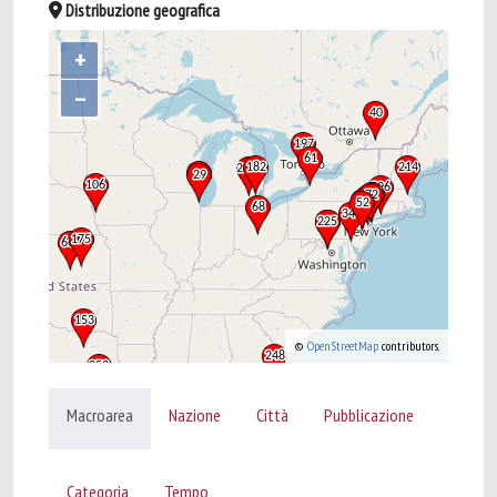
Distribuzione geografica
+
–
©
OpenStreetMap
contributors.
Macroarea
Nazione
Città
Pubblicazione
Categoria
Tempo