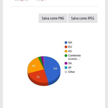
Salva come PNG
Salva come JPEG
NA
EU
AS
Continente
sconos…
SA
AS
AF
NA
Other
EU