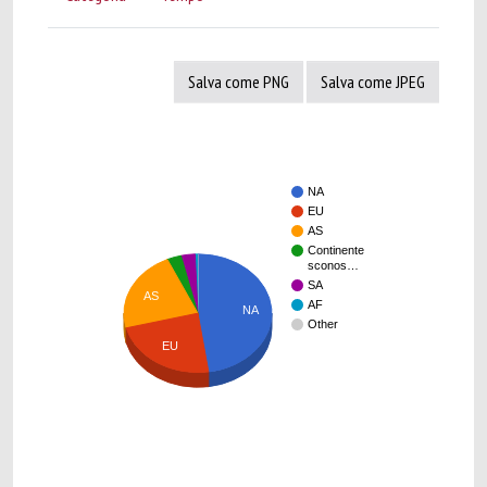
Salva come PNG
Salva come JPEG
NA
EU
AS
Continente
sconos…
SA
AS
AF
NA
Other
EU