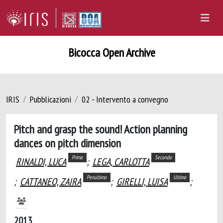
Bicocca Open Archive
IRIS
Pubblicazioni
02 - Intervento a convegno
Pitch and grasp the sound! Action planning
dances on pitch dimension
Primo
Secondo
RINALDI, LUCA
;
LEGA, CARLOTTA
Penultimo
Ultimo
;
CATTANEO, ZAIRA
;
GIRELLI, LUISA
;
2013