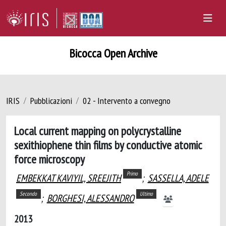
Bicocca Open Archive
IRIS
Pubblicazioni
02 - Intervento a convegno
Local current mapping on polycrystalline
sexithiophene thin films by conductive atomic
force microscopy
Primo
EMBEKKAT KAVIYIL, SREEJITH
;
SASSELLA, ADELE
Secondo
Ultimo
;
BORGHESI, ALESSANDRO
2013