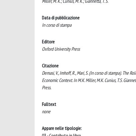
Miller, M. K.; Cunius, M. K.; Giannetta, T. S.
Data di pubblicazione
In corso di stampa
Editore
Oxford University Press
Citazione
Demasi, V., Imhoff, R., Mari, S. (In corso di stampa). The 
Economic Context. In M.K. Miller, M.K. Cunius, T.S. Gianne
Press.
Fulltext
none
Appare nelle tipologie:
03 - Contributo in libro