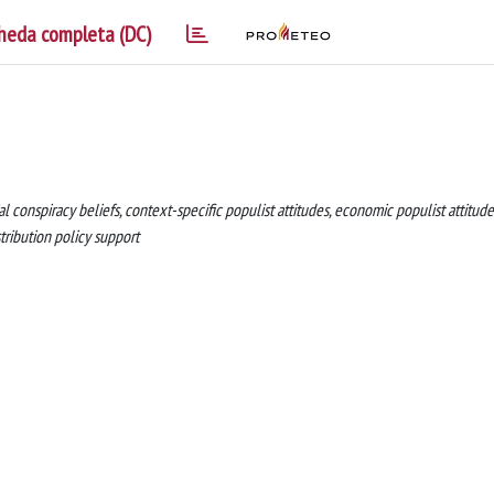
heda completa (DC)
l conspiracy beliefs, context-specific populist attitudes, economic populist attitude
stribution policy support