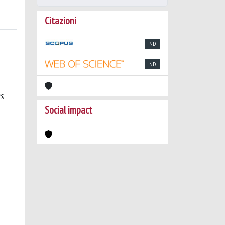
Citazioni
ND
ND
s,
Social impact