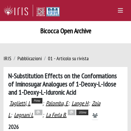
Bicocca Open Archive
IRIS
Pubblicazioni
01 - Articolo su rivista
N-Substitution Effects on the Conformations
of Iminosugar Analogues of 1-Deoxy-L-Idose
and 1-Deoxy-L-Iduronic Acid
Primo
Taglietti, L
;
Palomba, E
;
Lange H
;
Zoia
Ultimo
L
;
Legnani L
;
La Ferla B.
2026