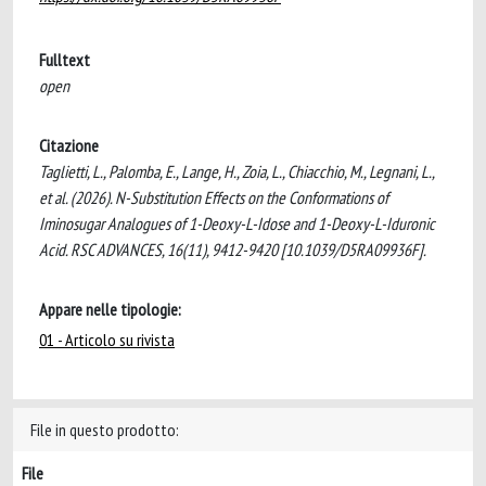
Fulltext
open
Citazione
Taglietti, L., Palomba, E., Lange, H., Zoia, L., Chiacchio, M., Legnani, L.,
et al. (2026). N-Substitution Effects on the Conformations of
Iminosugar Analogues of 1-Deoxy-L-Idose and 1-Deoxy-L-Iduronic
Acid. RSC ADVANCES, 16(11), 9412-9420 [10.1039/D5RA09936F].
Appare nelle tipologie:
01 - Articolo su rivista
File in questo prodotto:
File