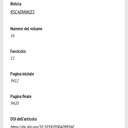
Rivista
RSC ADVANCES
Numero del volume
16
Fascicolo
11
Pagina iniziale
9412
Pagina finale
9420
DOI dell'articolo
https://dx.doi.org/10.1039/D5RA09936F