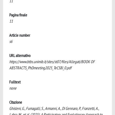
11
Pagina finale
11
Article number
s6
URL alternativo
https://www.btbs.unimib.it/sites/st07/files/Allegati/BOOK OF
ABSTRACTS_PhDmeeting2025_TeCSBi_0.pdf
Fulltext
none
Citazione
Ghisleni, G., Fumagalli, S., Armanni, A., Di Gennaro, P., Franzetti, A.,
Labra, M., et al. (2025). A Participatory and Evolutionary Approach to