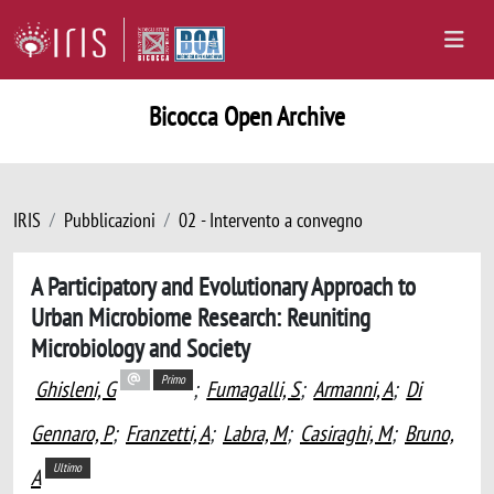
Bicocca Open Archive
IRIS
Pubblicazioni
02 - Intervento a convegno
A Participatory and Evolutionary Approach to
Urban Microbiome Research: Reuniting
Microbiology and Society
Primo
Ghisleni, G
;
Fumagalli, S
;
Armanni, A
;
Di
Gennaro, P
;
Franzetti, A
;
Labra, M
;
Casiraghi, M
;
Bruno,
Ultimo
A