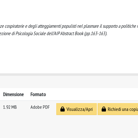
enze cospiratorie e degli atteggiamenti populisti nel plasmare il supporto a politiche 
ione di Psicologia Sociale dell’AIP Abstract Book (pp.163-163).
Dimensione
Formato
1.92 MB
Adobe PDF
Visualizza/Apri
Richiedi una copi