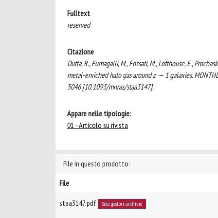
Fulltext
reserved
Citazione
Dutta, R., Fumagalli, M., Fossati, M., Lofthouse, E., Procha
metal-enriched halo gas around z ∼ 1 galaxies. MON
5046 [10.1093/mnras/staa3147].
Appare nelle tipologie:
01 - Articolo su rivista
File in questo prodotto:
File
staa3147.pdf
Solo gestori archivio