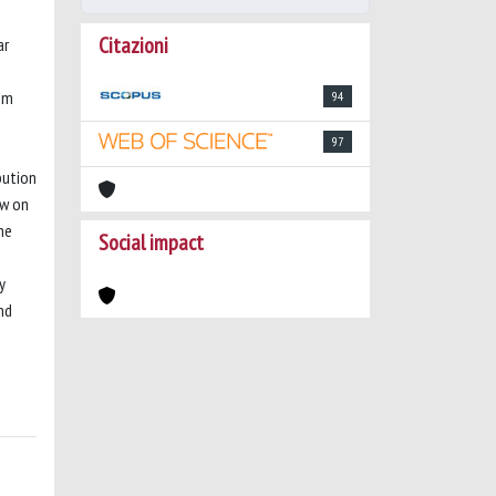
Citazioni
ar
rom
94
97
bution
ow on
he
Social impact
y
nd