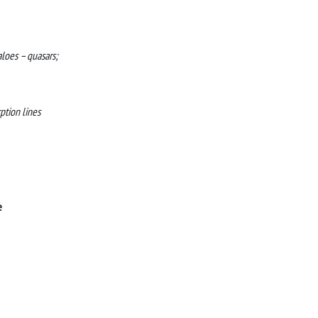
aloes – quasars;
ption lines
e