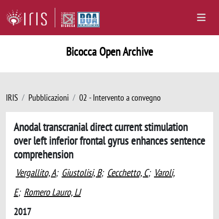
Bicocca Open Archive
IRIS
Pubblicazioni
02 - Intervento a convegno
Anodal transcranial direct current stimulation
over left inferior frontal gyrus enhances sentence
comprehension
Vergallito, A
;
Giustolisi, B
;
Cecchetto, C
;
Varoli,
E
;
Romero Lauro, LJ
2017