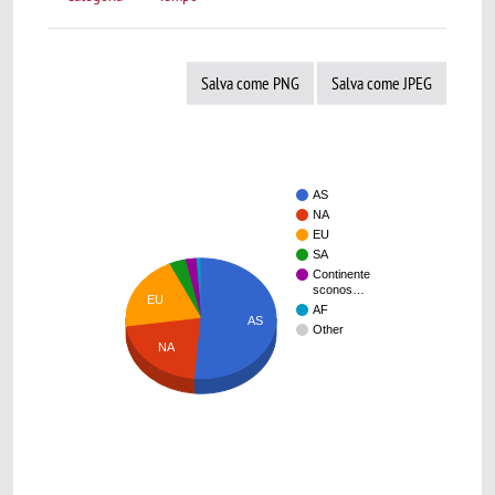
Salva come PNG
Salva come JPEG
AS
NA
EU
SA
Continente
sconos…
EU
AF
AS
Other
NA