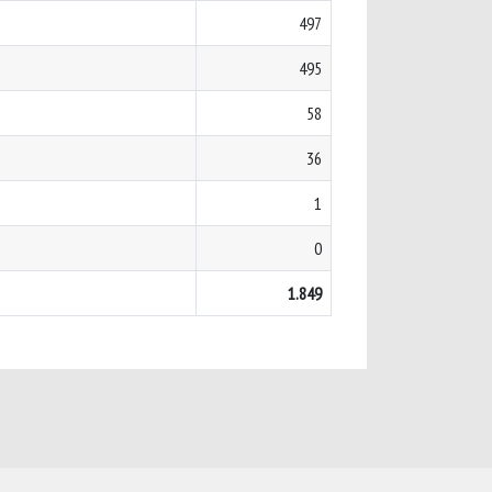
497
495
58
36
1
0
1.849