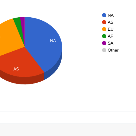
NA
AS
EU
AF
U
NA
SA
Other
AS