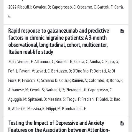
2022 Riboldi, I; Cavaleri, D; Capogrosso, C; Crocamo, C; Bartoli, F; Carrà,
G
Rapid response to galcanezumab and predictive
factors in chronic migraine patients: A 3-month
observational, longitudinal, cohort, multicenter,
Italian real-life study
2022 Vernieri, F; Altamura, C; Brunelli, N; Costa, C; Aurilia, C; Egeo, G;
Fofi, L; Favoni, V; Lovati, C; Bertuzzo, D; D'Onofrio, F; Doretti, A; Di
Fiore, P; Finocchi, C; Schiano Di Cola, F; Ranieri, A; Colombo, B; Bono, F;
Albanese, M; Cevoli, S; Barbanti, P; Pierangeli, G; Capogrosso, C;
Aguggia, M; Spitaleri, D; Messina, S; Trogu, F; Frediani, F; Baldi, O; Rao,
R; Alfieri, G; Messina, R; Filippi, M; Bombardieri, F
Testing the Impact of Depressive and Anxiety
Features on the Association between Attention-