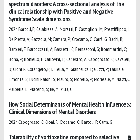
spectrum disorders: A cross-sectional analysis of the
clinical relationship with Positive and Negative
Syndrome Scale dimensions
2024 Bartoli, F; Calabrese, A; Moretti, F; Castiglioni, M; Prestifilippo, L;
De Pietra, A; Gazzola, M; Camera, P; Crocamo, C; Carrà, G; Bachi, B;
Barbieri, F; Bartoccetti, A; Bassetti, C; Bernasconi, G; Bommartini, C;
Bona, P; Boniello, F; Callovini, T; Canestro, A; Capogrosso, C; Cavaleri,
D; Cioni, R; Colangelo, F; Di Lella, M; Gianfelice, L; Guzzi, P; Lauria, G;
Limonta, S; Lucini Paioni, S; Mauro, S; Morello, P; Morreale, M; Nasti, C;
Palpella, D; Piacenti, S; Re, M; Villa, O
How Social Determinants of Mental Health Influence
Clinical Dimensions of Mental Disorders
2024 Capogrosso, C; Cioni, R; Crocamo, C; Bartoli, F; Carra, G
Tolerability of vortioxetine compared to selective