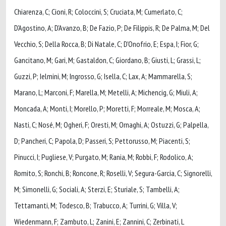
Chiarenza, C; Cioni, R; Coloccini, S; Cruciata, M; Cumerlato, C;
D'Agostino, A; D'Avanzo, B; De Fazio, P; De Filippis, R; De Palma, M; Del
Vecchio, S; Della Rocca, B; Di Natale, C; D'Onofrio, E; Espa, I; Fior, G;
Gancitano, M; Gari, M; Gastaldon, C; Giordano, B; Giusti, L; Grassi, L;
Guzzi, P; Ielmini, M; Ingrosso, G; Isella, C; Lax, A; Mammarella, S;
Marano, L; Marconi, F; Marella, M; Metelli, A; Michencig, G; Miuli, A;
Moncada, A; Monti, I; Morello, P; Moretti, F; Morreale, M; Mosca, A;
Nasti, C; Nosé, M; Ogheri, F; Oresti, M; Ornaghi, A; Ostuzzi, G; Palpella,
D; Pancheri, C; Papola, D; Passeri, S; Pettorusso, M; Piacenti, S;
Pinucci, I; Pugliese, V; Purgato, M; Rania, M; Robbi, F; Rodolico, A;
Romito, S; Ronchi, B; Roncone, R; Roselli, V; Segura-Garcia, C; Signorelli,
M; Simonelli, G; Sociali, A; Sterzi, E; Sturiale, S; Tambelli, A;
Tettamanti, M; Todesco, B; Trabucco, A; Turrini, G; Villa, V;
Wiedenmann, F; Zambuto, L; Zanini, E; Zannini, C; Zerbinati, L