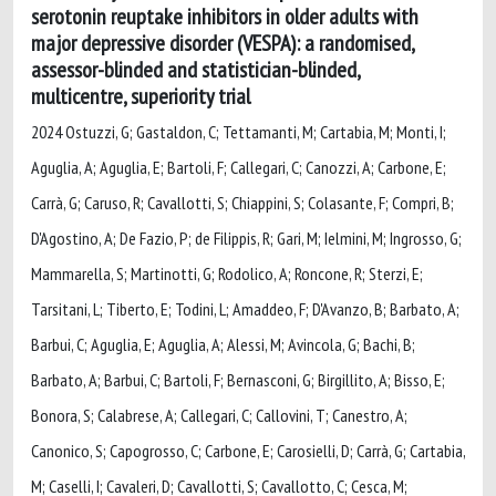
serotonin reuptake inhibitors in older adults with
major depressive disorder (VESPA): a randomised,
assessor-blinded and statistician-blinded,
multicentre, superiority trial
2024 Ostuzzi, G; Gastaldon, C; Tettamanti, M; Cartabia, M; Monti, I;
Aguglia, A; Aguglia, E; Bartoli, F; Callegari, C; Canozzi, A; Carbone, E;
Carrà, G; Caruso, R; Cavallotti, S; Chiappini, S; Colasante, F; Compri, B;
D'Agostino, A; De Fazio, P; de Filippis, R; Gari, M; Ielmini, M; Ingrosso, G;
Mammarella, S; Martinotti, G; Rodolico, A; Roncone, R; Sterzi, E;
Tarsitani, L; Tiberto, E; Todini, L; Amaddeo, F; D'Avanzo, B; Barbato, A;
Barbui, C; Aguglia, E; Aguglia, A; Alessi, M; Avincola, G; Bachi, B;
Barbato, A; Barbui, C; Bartoli, F; Bernasconi, G; Birgillito, A; Bisso, E;
Bonora, S; Calabrese, A; Callegari, C; Callovini, T; Canestro, A;
Canonico, S; Capogrosso, C; Carbone, E; Carosielli, D; Carrà, G; Cartabia,
M; Caselli, I; Cavaleri, D; Cavallotti, S; Cavallotto, C; Cesca, M;