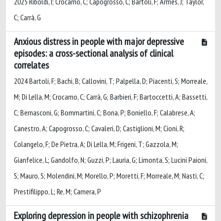
2025 Riboldi, I; Crocamo, C; Capogrosso, C; Bartoli, F; Armes, J; Taylor,
C; Carrà, G
Anxious distress in people with major depressive
episodes: a cross-sectional analysis of clinical
correlates
2024 Bartoli, F; Bachi, B; Callovini, T; Palpella, D; Piacenti, S; Morreale,
M; Di Lella, M; Crocamo, C; Carrà, G; Barbieri, F; Bartoccetti, A; Bassetti,
C; Bernasconi, G; Bommartini, C; Bona, P; Boniello, F; Calabrese, A;
Canestro, A; Capogrosso, C; Cavaleri, D; Castiglioni, M; Cioni, R;
Colangelo, F; De Pietra, A; Di Lella, M; Frigeni, T; Gazzola, M;
Gianfelice, L; Gandolfo, N; Guzzi, P; Lauria, G; Limonta, S; Lucini Paioni,
S; Mauro, S; Molendini, M; Morello, P; Moretti, F; Morreale, M; Nasti, C;
Prestifilippo, L; Re, M; Camera, P
Exploring depression in people with schizophrenia