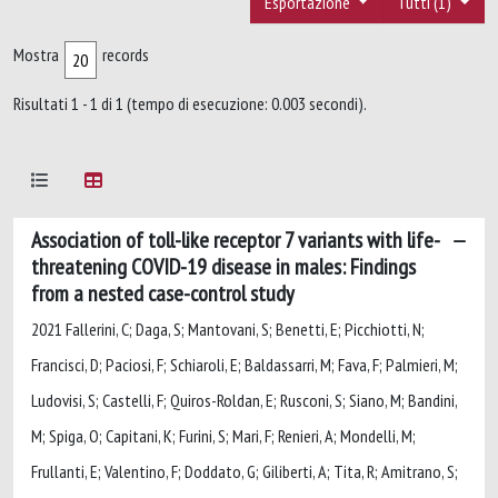
Esportazione
Tutti (1)
Mostra
records
Risultati 1 - 1 di 1 (tempo di esecuzione: 0.003 secondi).
Association of toll-like receptor 7 variants with life-
threatening COVID-19 disease in males: Findings
from a nested case-control study
2021 Fallerini, C; Daga, S; Mantovani, S; Benetti, E; Picchiotti, N;
Francisci, D; Paciosi, F; Schiaroli, E; Baldassarri, M; Fava, F; Palmieri, M;
Ludovisi, S; Castelli, F; Quiros-Roldan, E; Rusconi, S; Siano, M; Bandini,
M; Spiga, O; Capitani, K; Furini, S; Mari, F; Renieri, A; Mondelli, M;
Frullanti, E; Valentino, F; Doddato, G; Giliberti, A; Tita, R; Amitrano, S;