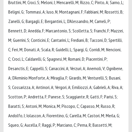
Bruttini, M; Croci, S; Meloni, I; Mencarelli, M; Rizzo, C; Pinto, A; Sarno, L;
Beligni, G; Tommasi, A; Iuso, N; Montagnani, F; Fabbiani, M; Rossetti, B;
Zanelli, G; Bargagli, E; Bergantini, L; D'Alessandro, M; Cameli, P;
Bennett, D; Anedda, F; Marcantonio, S; Scolletta, S; Franchi, F; Mazzei,
M; Guerrini, S; Conticini, E; Cantarini, L; Frediani, B; Tacconi, D; Spertilli,
C; Feri, M; Donati, A; Scala, R; Guidelli, L; Spargi, G; Corridi, M; Nencioni,
C; Croci, L; Caldarelli, G; Spagnesi, M; Romani, D; Piacentini, P;
Desanctis, E; Cappelli, S; Canaccini, A; Verzuri, A; Anemoli, V; Ognibene,
A; D'Arminio Monforte, A; Miraglia, F; Girardis, M; Venturelli, S; Busani,
S; Cossarizza, A; Antinori, A; Vergori, A; Emiliozzi, A; Gabrieli, A; Riva, A;
Scotton, P; Andretta, F; Panese, S; Scaggiante, R; Gatti, F; Parisi, S;
Baratti, S; Antoni, M; Monica, M; Piscopo, C; Capasso, M; Russo, R;
Andolfo, I; Iolascon, A; Fiorentino, G; Carella, M; Castori, M; Merla, G;
Squeo, G; Aucella, F; Raggi, P; Marciano, C; Perna, R; Bassetti, M;