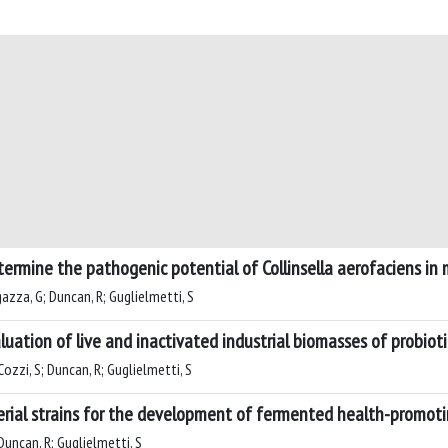
etermine the pathogenic potential of Collinsella aerofaciens in
tegazza, G; Duncan, R; Guglielmetti, S
uation of live and inactivated industrial biomasses of probiotic
 Cozzi, S; Duncan, R; Guglielmetti, S
terial strains for the development of fermented health-promot
 Duncan, R; Guglielmetti, S