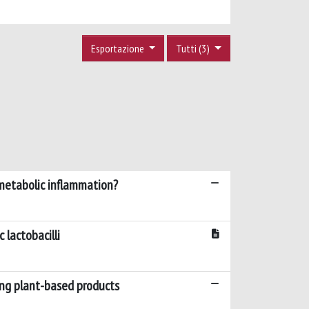
Esportazione
Tutti (3)
 metabolic inflammation?
 lactobacilli
ing plant-based products